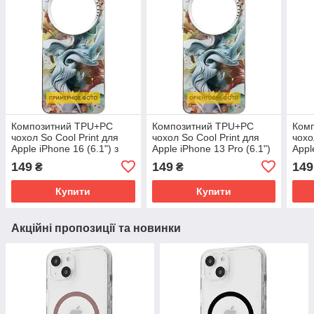
Композитний TPU+PC
Композитний TPU+PC
Ком
чохол So Cool Print для
чохол So Cool Print для
чохо
Apple iPhone 16 (6.1") з
Apple iPhone 13 Pro (6.1")
Appl
крутим принтом: Euphoria
з крутим принтом:
з кр
149
149
149
₴
₴
Euphoria
Euph
Купити
Купити
Акційні пропозиції та новинки