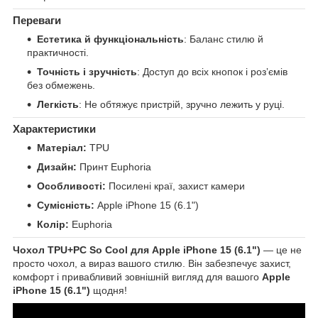
Переваги
Естетика й функціональність
: Баланс стилю й
практичності.
Точність і зручність
: Доступ до всіх кнопок і розʼємів
без обмежень.
Легкість
: Не обтяжує пристрій, зручно лежить у руці.
Характеристики
Матеріал:
TPU
Дизайн:
Принт Euphoria
Особливості:
Посилені краї, захист камери
Сумісність:
Apple iPhone 15 (6.1")
Колір:
Euphoria
Чохол TPU+PC So Cool для Apple iPhone 15 (6.1")
— це не
просто чохол, а вираз вашого стилю. Він забезпечує захист,
комфорт і привабливий зовнішній вигляд для вашого
Apple
iPhone 15 (6.1")
щодня!