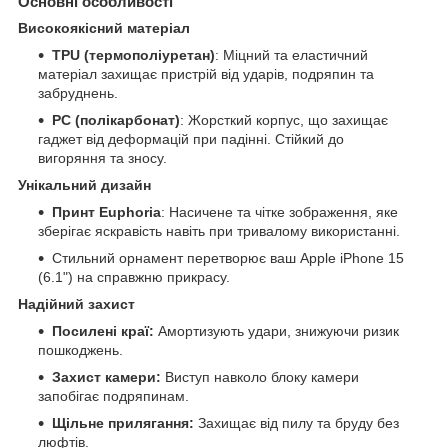
Основні особливості
Високоякісний матеріал
TPU (термополіуретан)
: Міцний та еластичний
матеріал захищає пристрій від ударів, подряпин та
забруднень.
PC (полікарбонат)
: Жорсткий корпус, що захищає
гаджет від деформацій при падінні. Стійкий до
вигоряння та зносу.
Унікальний дизайн
Принт Euphoria
: Насичене та чітке зображення, яке
зберігає яскравість навіть при тривалому використанні.
Стильний орнамент перетворює ваш Apple iPhone 15
(6.1") на справжню прикрасу.
Надійний захист
Посилені краї:
Амортизують удари, знижуючи ризик
пошкоджень.
Захист камери:
Виступ навколо блоку камери
запобігає подряпинам.
Щільне прилягання:
Захищає від пилу та бруду без
люфтів.