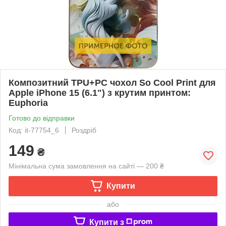
Композитний TPU+PC чохол So Cool Print для
Apple iPhone 15 (6.1") з крутим принтом:
Euphoria
Готово до відправки
Код: it-77754_6
Роздріб
149
₴
Мінімальна сума замовлення на сайті — 200 ₴
Купити
або
Купити з