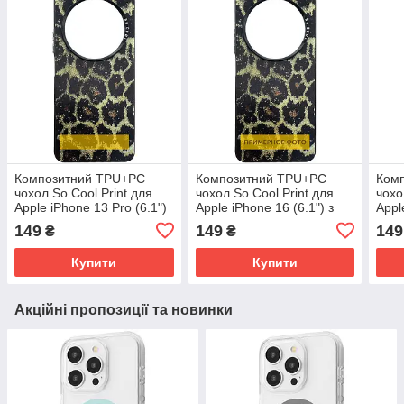
Композитний TPU+PC
Композитний TPU+PC
Ком
чохол So Cool Print для
чохол So Cool Print для
чохо
Apple iPhone 13 Pro (6.1")
Apple iPhone 16 (6.1") з
Appl
з крутим принтом: Leopard
крутим принтом: Leopard
(6.7
149
149
149
₴
₴
Leop
Купити
Купити
Акційні пропозиції та новинки