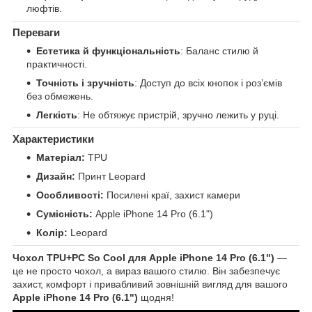
люфтів.
Переваги
Естетика й функціональність
: Баланс стилю й
практичності.
Точність і зручність
: Доступ до всіх кнопок і розʼємів
без обмежень.
Легкість
: Не обтяжує пристрій, зручно лежить у руці.
Характеристики
Матеріал:
TPU
Дизайн:
Принт Leopard
Особливості:
Посилені краї, захист камери
Сумісність:
Apple iPhone 14 Pro (6.1")
Колір:
Leopard
Чохол TPU+PC So Cool для Apple iPhone 14 Pro (6.1")
—
це не просто чохол, а вираз вашого стилю. Він забезпечує
захист, комфорт і привабливий зовнішній вигляд для вашого
Apple iPhone 14 Pro (6.1")
щодня!