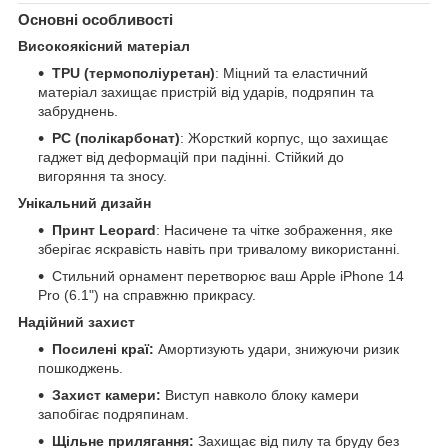
Основні особливості
Високоякісний матеріал
TPU (термополіуретан)
: Міцний та еластичний
матеріал захищає пристрій від ударів, подряпин та
забруднень.
PC (полікарбонат)
: Жорсткий корпус, що захищає
гаджет від деформацій при падінні. Стійкий до
вигоряння та зносу.
Унікальний дизайн
Принт Leopard
: Насичене та чітке зображення, яке
зберігає яскравість навіть при тривалому використанні.
Стильний орнамент перетворює ваш Apple iPhone 14
Pro (6.1") на справжню прикрасу.
Надійний захист
Посилені краї:
Амортизують удари, знижуючи ризик
пошкоджень.
Захист камери:
Виступ навколо блоку камери
запобігає подряпинам.
Щільне прилягання:
Захищає від пилу та бруду без