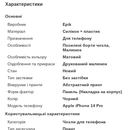
Характеристики
Основні
Виробник
Epik
Матеріал
Силікон + пластик
Призначення
Для телефону
Особливості
Посилені борти чохла,
Малюнок
Особливість кольору
Матовий
Оздоблення та прикраси
Друкований малюнок
Стан
Новий
Тип застежки
Без застібки
Візерунки і принти
Абстрактний принт
Форм-фактор
Панель (Накладка на корпус)
Колір
Чорний
Модель телефону
Apple iPhone 14 Pro
Користувальницькі характеристики
Категорія
Чохли для телефона
Тип аксесуара
Принт