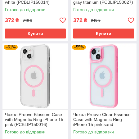
white (PCBLIP150014)
gray titanium (PCBLIP150027)
Готово до відправки
Готово до відправки
372
372
₴
₴
949 ₴
949 ₴
Купити
Купити
–61%
–55%
Чохол Proove Blossom Case
Чохол Proove Clear Essence
with Magnetic Ring iPhone 15
Case with Magnetic Ring
pink (PCBLIP150016)
iPhone 15 pink sand
(PCCEIP150028)
Готово до відправки
Готово до відправки