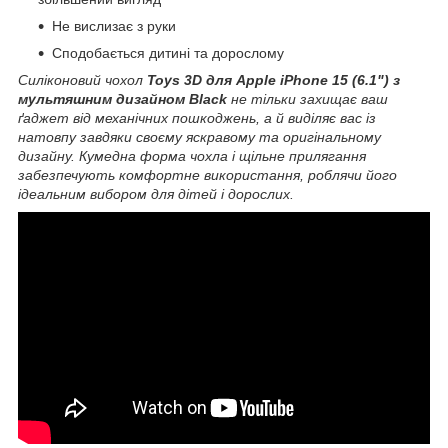
Не вислизає з руки
Сподобається дитині та дорослому
Силіконовий чохол
Toys 3D для Apple iPhone 15 (6.1") з
мультяшним дизайном Black
не тільки захищає ваш
ґаджет від механічних пошкоджень, а й виділяє вас із
натовпу завдяки своєму яскравому та оригінальному
дизайну. Кумедна форма чохла і щільне прилягання
забезпечують комфортне використання, роблячи його
ідеальним вибором для дітей і дорослих.