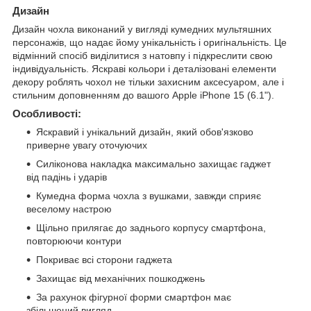
Дизайн
Дизайн чохла виконаний у вигляді кумедних мультяшних
персонажів, що надає йому унікальність і оригінальність. Це
відмінний спосіб виділитися з натовпу і підкреслити свою
індивідуальність. Яскраві кольори і деталізовані елементи
декору роблять чохол не тільки захисним аксесуаром, але і
стильним доповненням до вашого Apple iPhone 15 (6.1").
Особливості:
Яскравий і унікальний дизайн, який обов'язково
приверне увагу оточуючих
Силіконова накладка максимально захищає гаджет
від падінь і ударів
Кумедна форма чохла з вушками, завжди сприяє
веселому настрою
Щільно прилягає до заднього корпусу смартфона,
повторюючи контури
Покриває всі сторони гаджета
Захищає від механічних пошкоджень
За рахунок фігурної форми смартфон має
збільшений вигляд