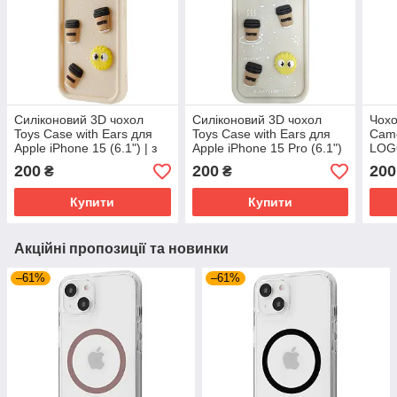
Силіконовий 3D чохол
Силіконовий 3D чохол
Чохо
Toys Case with Ears для
Toys Case with Ears для
Came
Apple iPhone 15 (6.1") | з
Apple iPhone 15 Pro (6.1")
LOGO
вушками Sand
| з вушками Sand
15 P
200
200
200
₴
₴
Blac
Купити
Купити
Акційні пропозиції та новинки
–61%
–61%