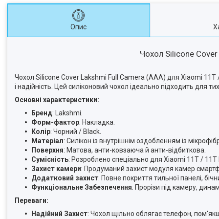
Опис
Х
Чохол Silicone Cover
Чохол Silicone Cover Lakshmi Full Camera (AAA) для Xiaomi 11T 
і надійність. Цей силіконовий чохол ідеально підходить для ти
Основні характеристики:
Бренд
: Lakshmi.
Форм-фактор
: Накладка.
Колір
: Чорний / Black.
Матеріал
: Силікон із внутрішнім оздобленням із мікрофіб
Поверхня
: Матова, анти-ковзаюча й анти-відбиткова.
Сумісність
: Розроблено спеціально для Xiaomi 11T / 11T 
Захист камери
: Продуманий захист модуля камер смартфо
Додатковий захист
: Повне покриття тильної панелі, біч
Функціональне Забезпечення
: Прорізи під камеру, динам
Переваги:
Надійний Захист
: Чохол щільно облягає телефон, пом'як