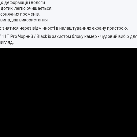
до деформації і вологи.
а дотик, легко очищається.
і сонячних променів.
х випадків використання.
різнятися через відмінності в налаштуваннях екрану пристрою.
/ 11T Pro Чорний / Black із захистом блоку камер - чудовий вибір для
вигляд.