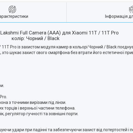
арактеристики
Інформація д
 Lakshmi Full Camera (AAA) для Xiaomi 11T / 11T Pro
колір: Чорний / Black
/ 11T Pro із захистом модуля камер в кольорі Чорний / Black поєднує
х, хто шукає захист свого смартфона без втрати його естетичної при
ри.
Pro.
на з точними вирізами під лінзи.
них торців і верхньої частини телефона.
ік, регулятор гучності та зовнішні порти.
шуючи удари при падінні та забезпечуючи захист від потертостей і 