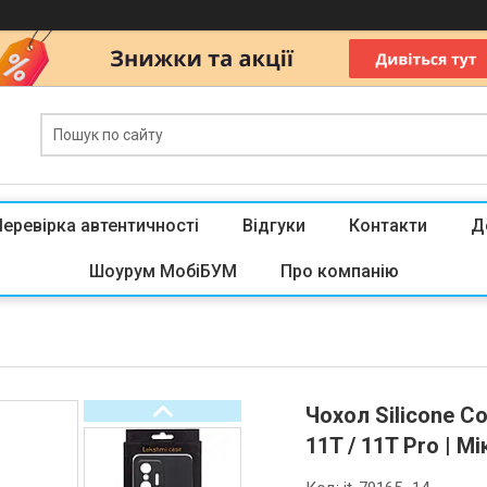
Перевірка автентичності
Відгуки
Контакти
Д
Шоурум МобіБУМ
Про компанію
Чохол Silicone C
11T / 11T Pro | М