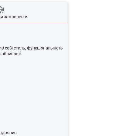
ля замовлення
 в собі стиль, функціональність
вабливості.
подряпин.