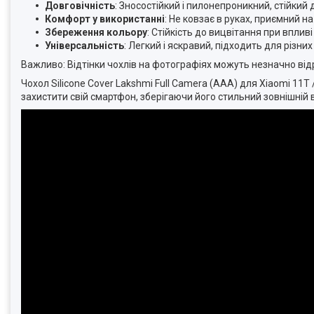
Довговічність
: Зносостійкий і пилонепроникний, стійкий 
Комфорт у використанні
: Не ковзає в руках, приємний н
Збереження кольору
: Стійкість до вицвітання при вплив
Універсальність
: Легкий і яскравий, підходить для різни
Важливо: Відтінки чохлів на фотографіях можуть незначно від
Чохол Silicone Cover Lakshmi Full Camera (AAA) для Xiaomi 11T 
захистити свій смартфон, зберігаючи його стильний зовнішній 