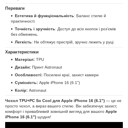
Переваги
Естетика й функціональність
: Баланс стилю й
практичності.
Точність і зручність
: Доступ до всіх кнопок і розʼємів
без обмежень.
Легкість
: Не обтяжує пристрій, зручно лежить у руці.
Характеристики
Матеріал:
TPU
Дизайн:
Принт Astronaut
Особливості:
Посилені краї, захист камери
Сумісність:
Apple iPhone 16 (6.1")
Колір:
Astronaut
Чохол TPU+PC So Cool для Apple iPhone 16 (6.1")
— це не
просто чохол, а вираз вашого стилю. Він забезпечує захист,
комфорт і привабливий зовнішній вигляд для вашого
Apple
iPhone 16 (6.1")
щодня!