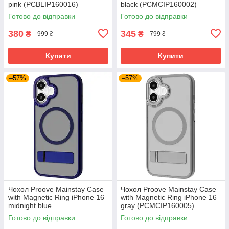
pink (PCBLIP160016)
black (PCMCIP160002)
Готово до відправки
Готово до відправки
380
345
₴
₴
999 ₴
799 ₴
Купити
Купити
–57%
–57%
Чохол Proove Mainstay Case
Чохол Proove Mainstay Case
with Magnetic Ring iPhone 16
with Magnetic Ring iPhone 16
midnight blue
gray (PCMCIP160005)
(PCMCIP160008)
Готово до відправки
Готово до відправки