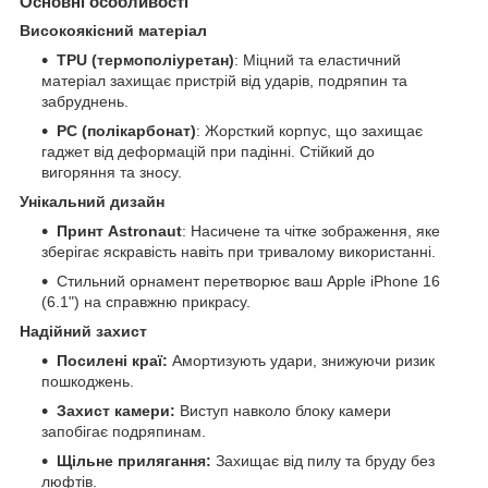
Основні особливості
Високоякісний матеріал
TPU (термополіуретан)
: Міцний та еластичний
матеріал захищає пристрій від ударів, подряпин та
забруднень.
PC (полікарбонат)
: Жорсткий корпус, що захищає
гаджет від деформацій при падінні. Стійкий до
вигоряння та зносу.
Унікальний дизайн
Принт Astronaut
: Насичене та чітке зображення, яке
зберігає яскравість навіть при тривалому використанні.
Стильний орнамент перетворює ваш Apple iPhone 16
(6.1") на справжню прикрасу.
Надійний захист
Посилені краї:
Амортизують удари, знижуючи ризик
пошкоджень.
Захист камери:
Виступ навколо блоку камери
запобігає подряпинам.
Щільне прилягання:
Захищає від пилу та бруду без
люфтів.