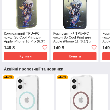
Композитний TPU+PC
Композитний TPU+PC
Ком
чохол So Cool Print для
чохол So Cool Print для
чохо
Apple iPhone 16 Pro (6.3")
Apple iPhone 11 (6.1") з
Appl
з крутим принтом:
крутим принтом: Astronaut
(6.9
149
149
149
₴
₴
Astronaut
Astr
Купити
Купити
Акційні пропозиції та новинки
–62%
–62%