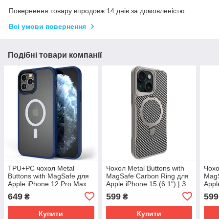
Повернення товару впродовж 14 днів за домовленістю
Всі умови повернення
Подібні товари компанії
TPU+PC чохол Metal
Чохол Metal Buttons with
Чохо
Buttons with MagSafe для
MagSafe Carbon Ring для
MagS
Apple iPhone 12 Pro Max
Apple iPhone 15 (6.1") | З
Appl
(6.7") Синій
кільцем-підставкою Сірий
(6.7"
649
599
599
₴
₴
підс
Купити
Купити