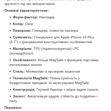
зручності під час використання.
Основні характеристики:
Форм-фактор:
Накладка
Колір:
Clear
Поверхня:
Глянцева, повністю прозора
Сумісність:
Спеціально для Apple iPhone 16 Plus
(6.7") з урахуванням конструктивних особливостей
Матеріали:
TPU (термополіуретан) і PC
(полікарбонат)
Особливості:
Кільце MagSafe з функцією підставки,
металізовані кнопки
Стиль:
Мінімалізм із прозорим акцентом
Технологія MagSafe:
Повна сумісність з
бездротовою зарядкою та аксесуарами MagSafe
Конструкція:
Гнучкий бампер + міцна задня панель
Захист:
Амортизація ударів, стійкість до подряпин і
пилу
Переваги: