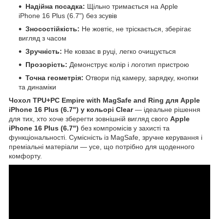
Надійна посадка:
Щільно тримається на Apple
iPhone 16 Plus (6.7") без зсувів
Зносостійкість:
Не жовтіє, не тріскається, зберігає
вигляд з часом
Зручність:
Не ковзає в руці, легко очищується
Прозорість:
Демонструє колір і логотип пристрою
Точна геометрія:
Отвори під камеру, зарядку, кнопки
та динаміки
Чохол TPU+PC Empire with MagSafe and Ring для Apple
iPhone 16 Plus (6.7") у кольорі Clear
— ідеальне рішення
для тих, хто хоче зберегти зовнішній вигляд свого
Apple
iPhone 16 Plus (6.7")
без компромісів у захисті та
функціональності. Сумісність із MagSafe, зручне керування і
преміальні матеріали — усе, що потрібно для щоденного
комфорту.