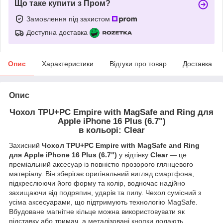
Що таке купити з Пром?
Замовлення під захистом
Доступна доставка
Опис
Характеристики
Відгуки про товар
Доставка
Опис
Чохол TPU+PC Empire with MagSafe and Ring для
Apple iPhone 16 Plus (6.7")
в кольорі: Clear
Захисний
Чохол TPU+PC Empire with MagSafe and Ring
для Apple iPhone 16 Plus (6.7")
у відтінку
Clear
— це
преміальний аксесуар із повністю прозорого глянцевого
матеріалу. Він зберігає оригінальний вигляд смартфона,
підкреслюючи його форму та колір, водночас надійно
захищаючи від подряпин, ударів та пилу. Чехол сумісний з
усіма аксесуарами, що підтримують технологію MagSafe.
Вбудоване магнітне кільце можна використовувати як
підставку або тримач, а металізовані кнопки додають