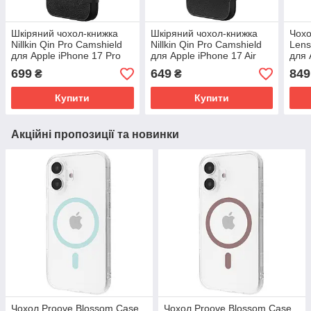
Шкіряний чохол-книжка
Шкіряний чохол-книжка
Чохол
Nillkin Qin Pro Camshield
Nillkin Qin Pro Camshield
Lens
для Apple iPhone 17 Pro
для Apple iPhone 17 Air
для 
Max (6.9") Black
(6.5") Black
Max 
699
649
849
₴
₴
Gre
Купити
Купити
Акційні пропозиції та новинки
Чохол Proove Blossom Case
Чохол Proove Blossom Case