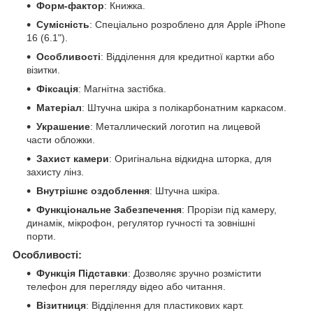
Форм-фактор
: Книжка.
Сумісність
: Спеціально розроблено для Apple iPhone
16 (6.1").
Особливості
: Відділення для кредитної картки або
візитки.
Фіксація
: Магнітна застібка.
Матеріал
: Штучна шкіра з полікарбонатним каркасом.
Украшение
: Металлический логотип на лицевой
части обложки.
Захист камери
: Оригінальна відкидна шторка, для
захисту лінз.
Внутрішнє оздоблення
: Штучна шкіра.
Функціональне Забезпечення
: Прорізи під камеру,
динамік, мікрофон, регулятор гучності та зовнішні
порти.
Особливості:
Функція Підставки
: Дозволяє зручно розмістити
телефон для перегляду відео або читання.
Візитниця
: Відділення для пластикових карт.