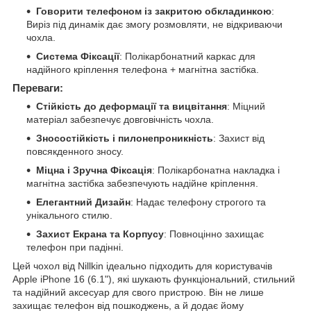
Говорити телефоном із закритою обкладинкою
:
Виріз під динамік дає змогу розмовляти, не відкриваючи
чохла.
Система Фіксації
: Полікарбонатний каркас для
надійного кріплення телефона + магнітна застібка.
Переваги:
Стійкість до деформації та вицвітання
: Міцний
матеріал забезпечує довговічність чохла.
Зносостійкість і пилонепроникність
: Захист від
повсякденного зносу.
Міцна і Зручна Фіксація
: Полікарбонатна накладка і
магнітна застібка забезпечують надійне кріплення.
Елегантний Дизайн
: Надає телефону строгого та
унікального стилю.
Захист Екрана та Корпусу
: Повноцінно захищає
телефон при падінні.
Цей чохол від Nillkin ідеально підходить для користувачів
Apple iPhone 16 (6.1"), які шукають функціональний, стильний
та надійний аксесуар для свого пристрою. Він не лише
захищає телефон від пошкоджень, а й додає йому