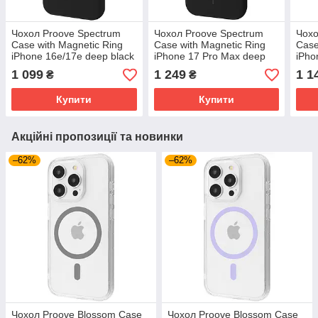
Чохол Proove Spectrum
Чохол Proove Spectrum
Чохо
Case with Magnetic Ring
Case with Magnetic Ring
Case
iPhone 16e/17e deep black
iPhone 17 Pro Max deep
iPho
(PCSPIP16E041) Глибокий
black (PCSPIP17PM41)
(PC
1 099
1 249
1 1
₴
₴
чорний
Глибокий чорний
Кисл
Купити
Купити
Акційні пропозиції та новинки
–62%
–62%
Чохол Proove Blossom Case
Чохол Proove Blossom Case