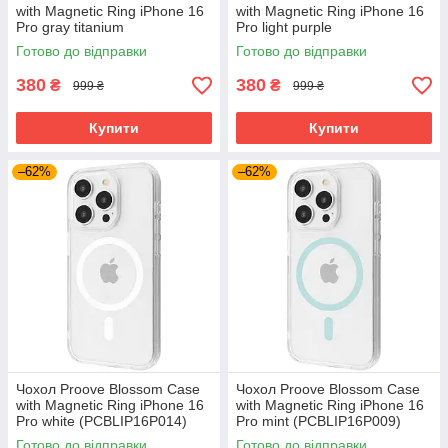
with Magnetic Ring iPhone 16
with Magnetic Ring iPhone 16
Pro gray titanium
Pro light purple
(PCBLIP16P027)
(PCBLIP16P007)
Готово до відправки
Готово до відправки
380
380
₴
₴
999 ₴
999 ₴
Купити
Купити
–62%
–62%
Чохол Proove Blossom Case
Чохол Proove Blossom Case
with Magnetic Ring iPhone 16
with Magnetic Ring iPhone 16
Pro white (PCBLIP16P014)
Pro mint (PCBLIP16P009)
Готово до відправки
Готово до відправки