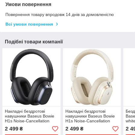
Умови повернення
Повернення товару впродовж 14 днів за домовленістю
Всі умови повернення
Подібні товари компанії
Накладні бездротові
Накладні бездротові
Безд
навушники Baseus Bowie
навушники Baseus Bowie
Base
H1s Noise-Cancellation
H1s Noise-Cancellation
whit
(A00075301) Cluster Black
(A00075301) Stellar White
2 499
2 499
2 4
₴
₴