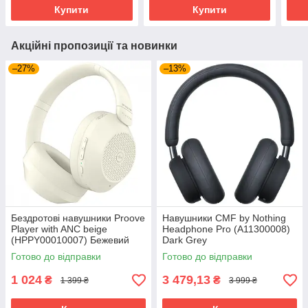
Купити
Купити
Акційні пропозиції та новинки
–27%
–13%
Бездротові навушники Proove
Навушники CMF by Nothing
Player with ANC beige
Headphone Pro (A11300008)
(HPPY00010007) Бежевий
Dark Grey
Готово до відправки
Готово до відправки
1 024
3 479,13
₴
₴
1 399 ₴
3 999 ₴