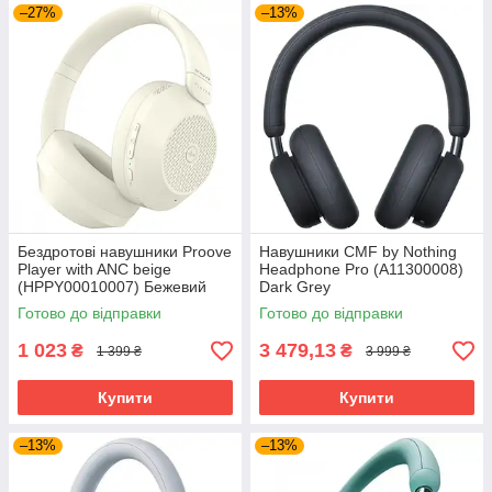
–27%
–13%
Бездротові навушники Proove
Навушники CMF by Nothing
Player with ANC beige
Headphone Pro (A11300008)
(HPPY00010007) Бежевий
Dark Grey
Готово до відправки
Готово до відправки
1 023
3 479,13
₴
₴
1 399 ₴
3 999 ₴
Купити
Купити
–13%
–13%