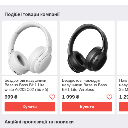
Подібні товари компанії
Бездротові навушники
Бездротові накладні
Накл
Baseus Bass BH1 Lite
навушники Baseus Bass
наву
white A0203C02 (Білий)
BH1 Lite Wireless
35 M
Headphones Cosmic Black
Twil
999
1 099
1 2
₴
₴
(A0203C00) Чорний
Купити
Купити
Акційні пропозиції та новинки