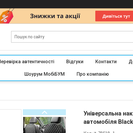
Перевірка автентичності
Відгуки
Контакти
Д
Шоурум МобіБУМ
Про компанію
Універсальна нак
автомобіля Blac