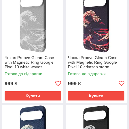
Чохол Proove Gleam Case
Чохол Proove Gleam Case
with Magnetic Ring Google
with Magnetic Ring Google
Pixel 10 white waves
Pixel 10 crimson storm
(PCGCGPG01070) Білі хвилі
(PCGCGPG01072) Багряна
Готово до відправки
Готово до відправки
буря
999
999
₴
₴
Купити
Купити