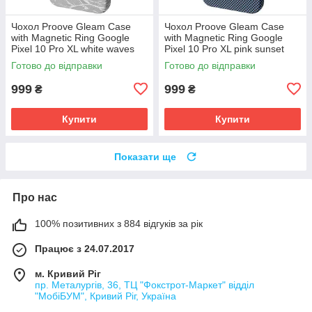
Чохол Proove Gleam Case
Чохол Proove Gleam Case
with Magnetic Ring Google
with Magnetic Ring Google
Pixel 10 Pro XL white waves
Pixel 10 Pro XL pink sunset
(PCGCGPGX1070) Білі хвилі
(PCGCGPGX1074) Рожевий
Готово до відправки
Готово до відправки
захід сонця
999
999
₴
₴
Купити
Купити
Показати ще
Про нас
100% позитивних з 884 відгуків за рік
Працює з 24.07.2017
м. Кривий Ріг
пр. Металургів, 36, ТЦ "Фокстрот-Маркет" відділ
"МобіБУМ", Кривий Ріг, Україна