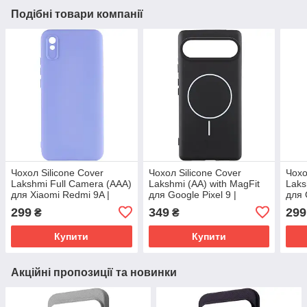
Подібні товари компанії
Чохол Silicone Cover
Чохол Silicone Cover
Чохо
Lakshmi Full Camera (AAA)
Lakshmi (AA) with MagFit
Laks
для Xiaomi Redmi 9A |
для Google Pixel 9 |
для 
Мікрофібра Бузковий /
Мікрофібра Чорний / Black
Мікр
299
349
299
₴
₴
Dasheen
San
Купити
Купити
Акційні пропозиції та новинки