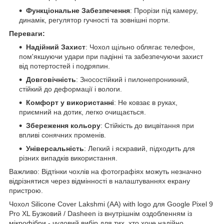
Функціональне Забезпечення
: Прорізи під камеру,
динамік, регулятор гучності та зовнішні порти.
Переваги:
Надійний Захист
: Чохол щільно облягає телефон,
пом'якшуючи удари при падінні та забезпечуючи захист
від потертостей і подряпин.
Довговічність
: Зносостійкий і пилонепроникний,
стійкий до деформації і вологи.
Комфорт у використанні
: Не ковзає в руках,
приємний на дотик, легко очищається.
Збереження кольору
: Стійкість до вицвітання при
впливі сонячних променів.
Універсальність
: Легкий і яскравий, підходить для
різних випадків використання.
Важливо: Відтінки чохлів на фотографіях можуть незначно
відрізнятися через відмінності в налаштуваннях екрану
пристрою.
Чохол Silicone Cover Lakshmi (AA) with logo для Google Pixel 9
Pro XL Бузковий / Dasheen із внутрішнім оздобленням із
мікрофібри - чудовий вибір для тих, хто хоче надійно