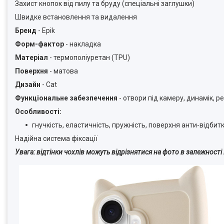
Захист кнопок від пилу та бруду (спеціальні заглушки)
Швидке встановлення та видалення
Бренд
- Epik
Форм-фактор
- накладка
Матеріал
- термополіуретан (TPU)
Поверхня
- матова
Дизайн
- Cat
Функціональне забезпечення
- отвори під камеру, динамік, р
Особливості:
гнучкість, еластичність, пружність, поверхня анти-відбит
Надійна система фіксації
Увага: відтінки чохлів можуть відрізнятися на фото в залежност