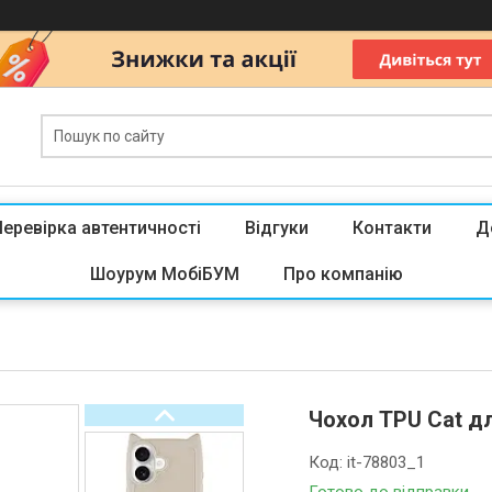
Перевірка автентичності
Відгуки
Контакти
Д
Шоурум МобіБУМ
Про компанію
Чохол TPU Cat для
Код:
it-78803_1