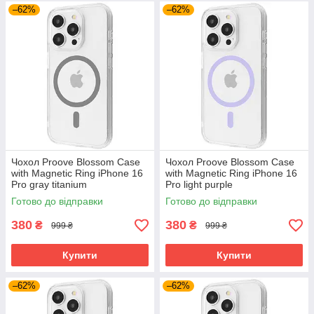
–62%
–62%
Чохол Proove Blossom Case
Чохол Proove Blossom Case
with Magnetic Ring iPhone 16
with Magnetic Ring iPhone 16
Pro gray titanium
Pro light purple
(PCBLIP16P027)
(PCBLIP16P007)
Готово до відправки
Готово до відправки
380
380
₴
₴
999 ₴
999 ₴
Купити
Купити
–62%
–62%