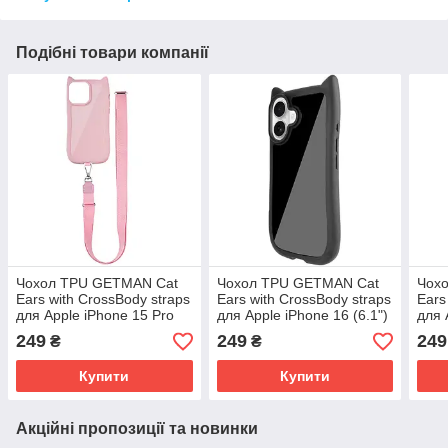
Подібні товари компанії
Чохол TPU GETMAN Cat
Чохол TPU GETMAN Cat
Чох
Ears with CrossBody straps
Ears with CrossBody straps
Ears
для Apple iPhone 15 Pro
для Apple iPhone 16 (6.1")
для 
Max (6.7") | Через плече
| Через плече Black
(6.7
249
249
249
₴
₴
Pink
Купити
Купити
Акційні пропозиції та новинки