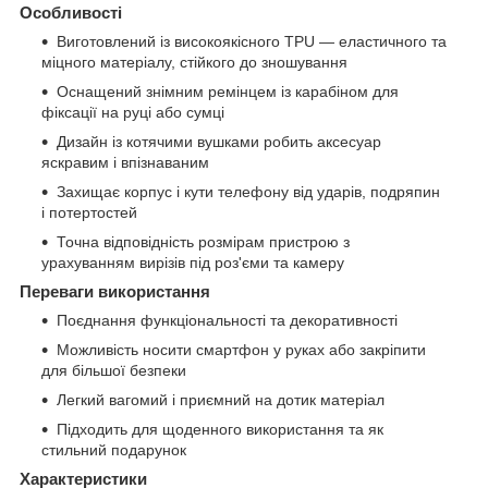
Особливості
Виготовлений із високоякісного TPU — еластичного та
міцного матеріалу, стійкого до зношування
Оснащений знімним ремінцем із карабіном для
фіксації на руці або сумці
Дизайн із котячими вушками робить аксесуар
яскравим і впізнаваним
Захищає корпус і кути телефону від ударів, подряпин
і потертостей
Точна відповідність розмірам пристрою з
урахуванням вирізів під роз'єми та камеру
Переваги використання
Поєднання функціональності та декоративності
Можливість носити смартфон у руках або закріпити
для більшої безпеки
Легкий вагомий і приємний на дотик матеріал
Підходить для щоденного використання та як
стильний подарунок
Характеристики