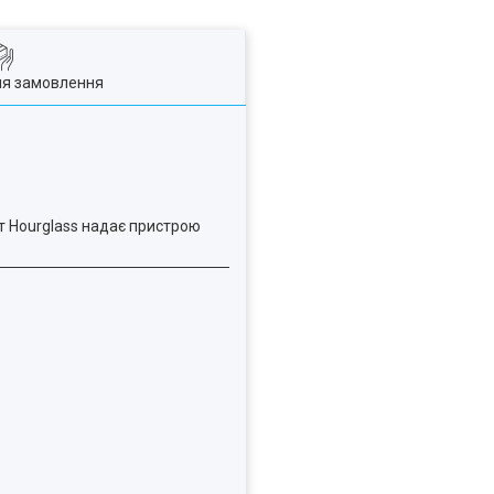
ля замовлення
нт Hourglass надає пристрою