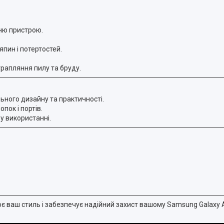
ню пристрою.
пин і потертостей.
трапляння пилу та бруду.
льного дизайну та практичності.
опок і портів.
 у використанні.
лює ваш стиль і забезпечує надійний захист вашому Samsung Galaxy