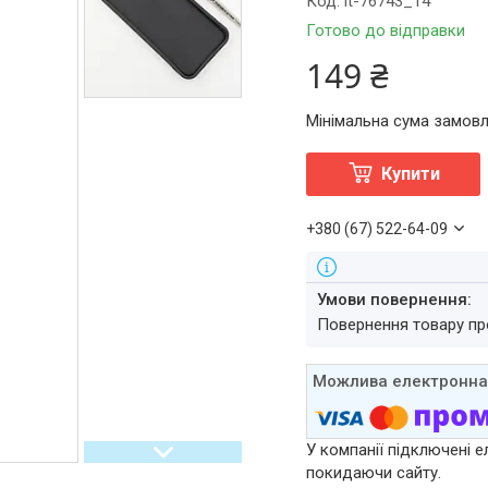
Код:
it-76743_14
Готово до відправки
149 ₴
Мінімальна сума замовл
Купити
+380 (67) 522-64-09
повернення товару п
У компанії підключені е
покидаючи сайту.