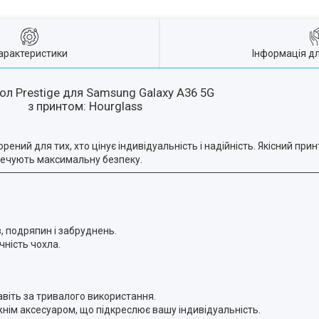
арактеристики
Інформація д
ол Prestige для Samsung Galaxy A36 5G
з принтом: Hourglass
рений для тих, хто цінує індивідуальність і надійність. Якісний при
зпечують максимальну безпеку.
, подряпин і забруднень.
чність чохла.
навіть за тривалого використання.
нім аксесуаром, що підкреслює вашу індивідуальність.