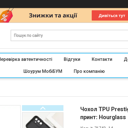
Перевірка автентичності
Відгуки
Контакти
Д
Шоурум МобіБУМ
Про компанію
Чохол TPU Presti
принт: Hourglass