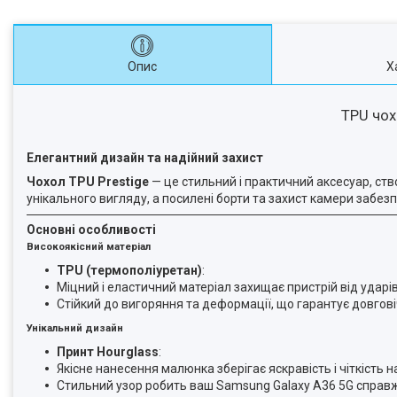
Опис
Х
TPU чох
Елегантний дизайн та надійний захист
Чохол TPU Prestige
— це стильний і практичний аксесуар, ство
унікального вигляду, а посилені борти та захист камери забе
Основні особливості
Високоякісний матеріал
TPU (термополіуретан)
:
Міцний і еластичний матеріал захищає пристрій від ударів
Стійкий до вигоряння та деформації, що гарантує довгові
Унікальний дизайн
Принт Hourglass
:
Якісне нанесення малюнка зберігає яскравість і чіткість 
Стильний узор робить ваш Samsung Galaxy A36 5G справж