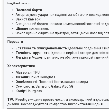
Надійний захист
Посилені борти
:
Амортизують удари при падінні, запобігаючи пошкоджен
Захист камери
:
Спеціальний бортик навколо камери запобігає появі подря
Щільне прилягання
:
Чохол щільно сидить на пристрої, захищаючи його від по
Переваги
Естетика та функціональність
: Ідеальне поєднання сти
Точність і зручність
: Ідеально вирізані отвори для всіх кн
Легкість
: Чохол практично не обтяжує пристрій і зручний
Характеристики
Матеріал
: TPU
Дизайн
: Принт Hourglass
Особливості
: Посилені борти, захист камери
Сумісність
: Samsung Galaxy A36 5G
Колір
: Hourglass
TPU Prestige
— це не просто чохол, а аксесуар, який підкрес
дизайн і насолоджуйтеся комфортом використання щодня!