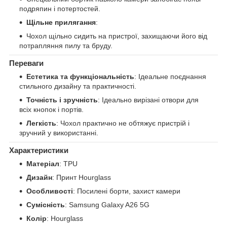
подряпин і потертостей.
Щільне прилягання
:
Чохол щільно сидить на пристрої, захищаючи його від
потрапляння пилу та бруду.
Переваги
Естетика та функціональність
: Ідеальне поєднання
стильного дизайну та практичності.
Точність і зручність
: Ідеально вирізані отвори для
всіх кнопок і портів.
Легкість
: Чохол практично не обтяжує пристрій і
зручний у використанні.
Характеристики
Матеріал
: TPU
Дизайн
: Принт Hourglass
Особливості
: Посилені борти, захист камери
Сумісність
: Samsung Galaxy A26 5G
Колір
: Hourglass