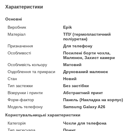
Характеристики
Основні
Виробник
Epik
Матеріал
ТПУ (термопластичний
поліуретан)
Призначення
Для телефону
Особливості
Посилені борти чохла,
Малюнок, Захист камери
Особливість кольору
Матовий
Оздоблення та прикраси
Друкований малюнок
Стан
Новий
Тип застежки
Без застібки
Візерунки і принти
Абстрактний принт
Форм-фактор
Панель (Накладка на корпус)
Модель телефону
Samsung Galaxy A26
Користувальницькі характеристики
Категорія
Чохли для телефона
Тип аксесуара
Принт