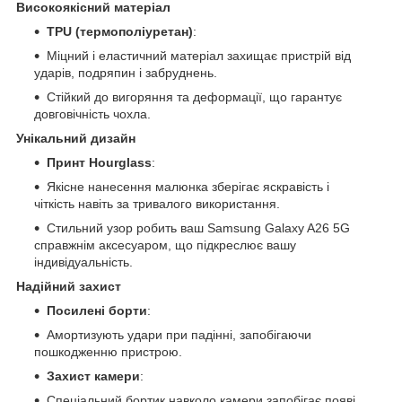
Високоякісний матеріал
TPU (термополіуретан)
:
Міцний і еластичний матеріал захищає пристрій від
ударів, подряпин і забруднень.
Стійкий до вигоряння та деформації, що гарантує
довговічність чохла.
Унікальний дизайн
Принт Hourglass
:
Якісне нанесення малюнка зберігає яскравість і
чіткість навіть за тривалого використання.
Стильний узор робить ваш Samsung Galaxy A26 5G
справжнім аксесуаром, що підкреслює вашу
індивідуальність.
Надійний захист
Посилені борти
:
Амортизують удари при падінні, запобігаючи
пошкодженню пристрою.
Захист камери
:
Спеціальний бортик навколо камери запобігає появі