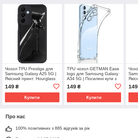
Чохол TPU Prestige для
TPU чохол GETMAN Ease
Чохо
Samsung Galaxy A25 5G |
logo для Samsung Galaxy
Sams
Якісний принт: Hourglass
A34 5G | Посилені кути з
Якіс
амортизацією Безбарвний
149
149
149
₴
₴
(прозорий)
Купити
Купити
Про нас
100% позитивних з 885 відгуків за рік