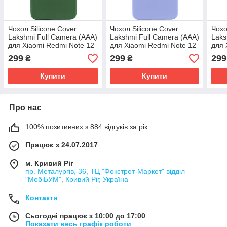
Чохол Silicone Cover
Чохол Silicone Cover
Чохо
Lakshmi Full Camera (AAA)
Lakshmi Full Camera (AAA)
Laks
для Xiaomi Redmi Note 12
для Xiaomi Redmi Note 12
для 
4G | Мікрофібра Зелений /
4G | Мікрофібра Бузковий
4G |
299
299
299
₴
₴
Cyprus Green
/ Dasheen
сині
Купити
Купити
Про нас
100% позитивних з 884 відгуків за рік
Працює з 24.07.2017
м. Кривий Ріг
пр. Металургів, 36, ТЦ "Фокстрот-Маркет" відділ
"МобіБУМ", Кривий Ріг, Україна
Контакти
Сьогодні працює з 10:00 до 17:00
Показати весь графік роботи