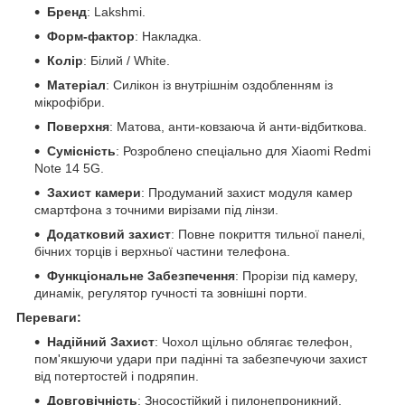
Бренд
: Lakshmi.
Форм-фактор
: Накладка.
Колір
: Білий / White.
Матеріал
: Силікон із внутрішнім оздобленням із
мікрофібри.
Поверхня
: Матова, анти-ковзаюча й анти-відбиткова.
Сумісність
: Розроблено спеціально для Xiaomi Redmi
Note 14 5G.
Захист камери
: Продуманий захист модуля камер
смартфона з точними вирізами під лінзи.
Додатковий захист
: Повне покриття тильної панелі,
бічних торців і верхньої частини телефона.
Функціональне Забезпечення
: Прорізи під камеру,
динамік, регулятор гучності та зовнішні порти.
Переваги:
Надійний Захист
: Чохол щільно облягає телефон,
пом'якшуючи удари при падінні та забезпечуючи захист
від потертостей і подряпин.
Довговічність
: Зносостійкий і пилонепроникний,