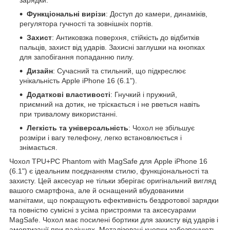
Функціональні вирізи
: Доступ до камери, динаміків,
регулятора гучності та зовнішніх портів.
Захист
: Антиковзка поверхня, стійкість до відбитків
пальців, захист від ударів. Захисні заглушки на кнопках
для запобігання попаданню пилу.
Дизайн
: Сучасний та стильний, що підкреслює
унікальність Apple iPhone 16 (6.1").
Додаткові властивості
: Гнучкий і пружний,
приємний на дотик, не тріскається і не рветься навіть
при тривалому використанні.
Легкість та універсальність
: Чохол не збільшує
розміри і вагу телефону, легко встановлюється і
знімається.
Чохол TPU+PC Phantom with MagSafe для Apple iPhone 16
(6.1") є ідеальним поєднанням стилю, функціональності та
захисту. Цей аксесуар не тільки зберігає оригінальний вигляд
вашого смартфона, але й оснащений вбудованими
магнітами, що покращують ефективність бездротової зарядки
та повністю сумісні з усіма пристроями та аксесуарами
MagSafe. Чохол має посилені бортики для захисту від ударів і
амортизації при падіннях. Металізовані кнопки забезпечують