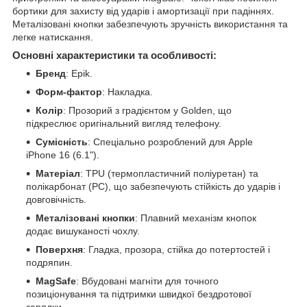
бортики для захисту від ударів і амортизації при падіннях.
Металізовані кнопки забезпечують зручність використання та
легке натискання.
Основні характеристики та особливості:
Бренд
: Epik.
Форм-фактор
: Накладка.
Колір
: Прозорий з градієнтом у Golden, що
підкреслює оригінальний вигляд телефону.
Сумісність
: Спеціально розроблений для Apple
iPhone 16 (6.1").
Матеріал
: TPU (термопластичний поліуретан) та
полікарбонат (PC), що забезпечують стійкість до ударів і
довговічність.
Металізовані кнопки
: Плавний механізм кнопок
додає вишуканості чохлу.
Поверхня
: Гладка, прозора, стійка до потертостей і
подряпин.
MagSafe
: Вбудовані магніти для точного
позиціонування та підтримки швидкої бездротової
зарядки.