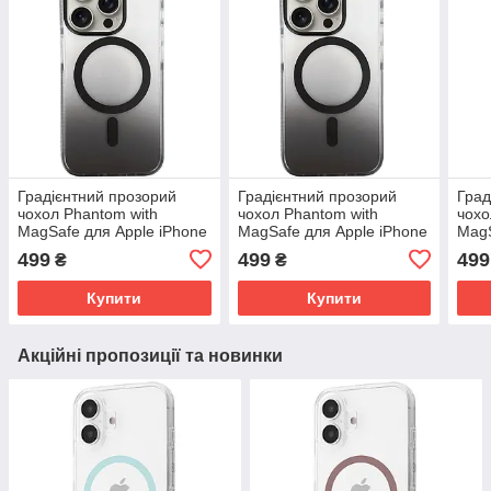
Градієнтний прозорий
Градієнтний прозорий
Град
чохол Phantom with
чохол Phantom with
чохо
MagSafe для Apple iPhone
MagSafe для Apple iPhone
MagS
16 Pro Max (6.9") |
14 Pro (6.1") | TPU+PC
14 P
499
499
499
₴
₴
TPU+PC Black
Black
TPU
Купити
Купити
Акційні пропозиції та новинки