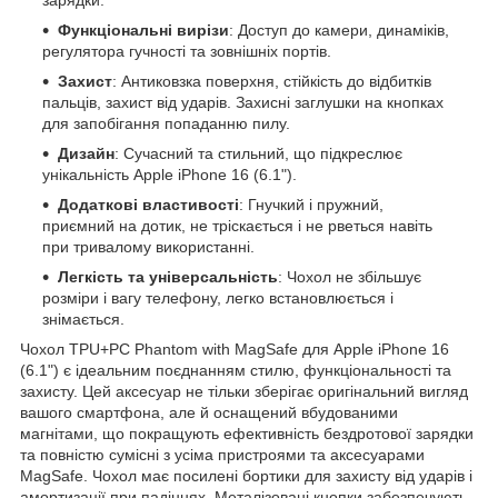
Функціональні вирізи
: Доступ до камери, динаміків,
регулятора гучності та зовнішніх портів.
Захист
: Антиковзка поверхня, стійкість до відбитків
пальців, захист від ударів. Захисні заглушки на кнопках
для запобігання попаданню пилу.
Дизайн
: Сучасний та стильний, що підкреслює
унікальність Apple iPhone 16 (6.1").
Додаткові властивості
: Гнучкий і пружний,
приємний на дотик, не тріскається і не рветься навіть
при тривалому використанні.
Легкість та універсальність
: Чохол не збільшує
розміри і вагу телефону, легко встановлюється і
знімається.
Чохол TPU+PC Phantom with MagSafe для Apple iPhone 16
(6.1") є ідеальним поєднанням стилю, функціональності та
захисту. Цей аксесуар не тільки зберігає оригінальний вигляд
вашого смартфона, але й оснащений вбудованими
магнітами, що покращують ефективність бездротової зарядки
та повністю сумісні з усіма пристроями та аксесуарами
MagSafe. Чохол має посилені бортики для захисту від ударів і
амортизації при падіннях. Металізовані кнопки забезпечують