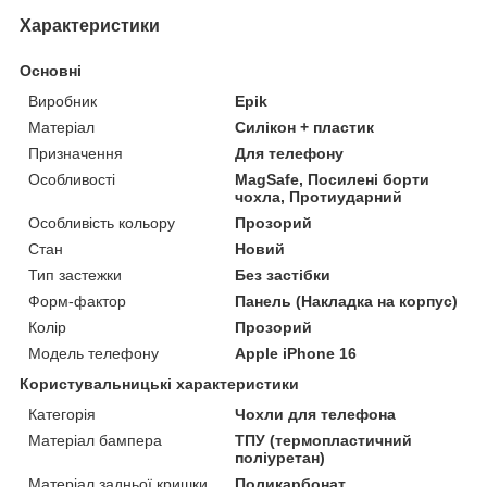
Характеристики
Основні
Виробник
Epik
Матеріал
Силікон + пластик
Призначення
Для телефону
Особливості
MagSafe, Посилені борти
чохла, Протиударний
Особливість кольору
Прозорий
Стан
Новий
Тип застежки
Без застібки
Форм-фактор
Панель (Накладка на корпус)
Колір
Прозорий
Модель телефону
Apple iPhone 16
Користувальницькі характеристики
Категорія
Чохли для телефона
Матеріал бампера
ТПУ (термопластичний
поліуретан)
Матеріал задньої кришки
Поликарбонат