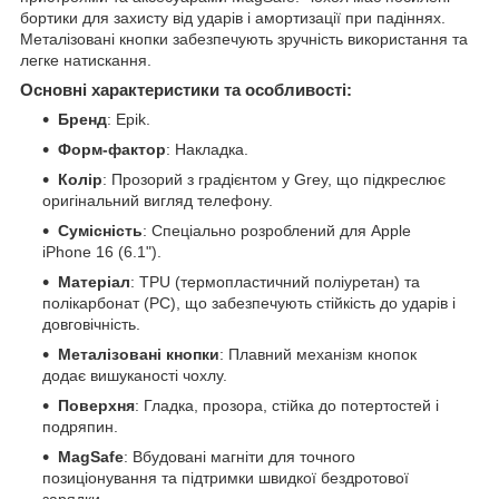
бортики для захисту від ударів і амортизації при падіннях.
Металізовані кнопки забезпечують зручність використання та
легке натискання.
Основні характеристики та особливості:
Бренд
: Epik.
Форм-фактор
: Накладка.
Колір
: Прозорий з градієнтом у Grey, що підкреслює
оригінальний вигляд телефону.
Сумісність
: Спеціально розроблений для Apple
iPhone 16 (6.1").
Матеріал
: TPU (термопластичний поліуретан) та
полікарбонат (PC), що забезпечують стійкість до ударів і
довговічність.
Металізовані кнопки
: Плавний механізм кнопок
додає вишуканості чохлу.
Поверхня
: Гладка, прозора, стійка до потертостей і
подряпин.
MagSafe
: Вбудовані магніти для точного
позиціонування та підтримки швидкої бездротової
зарядки.