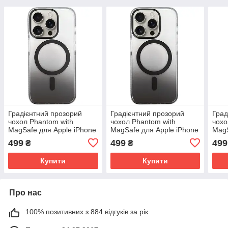
Градієнтний прозорий
Градієнтний прозорий
Град
чохол Phantom with
чохол Phantom with
чохо
MagSafe для Apple iPhone
MagSafe для Apple iPhone
MagS
13 Pro Max (6.7") |
16 Pro Max (6.9") |
14 P
499
499
499
₴
₴
TPU+PC Grey
TPU+PC Black
Blac
Купити
Купити
Про нас
100% позитивних з 884 відгуків за рік