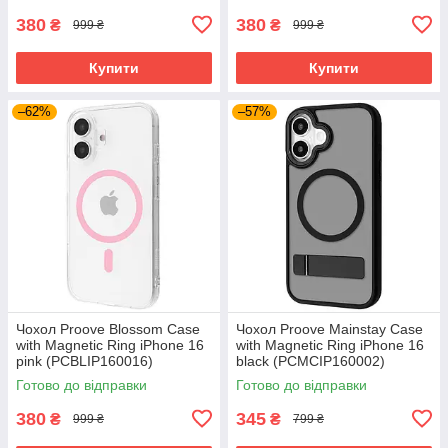
380
380
₴
₴
999 ₴
999 ₴
Купити
Купити
–62%
–57%
Чохол Proove Blossom Case
Чохол Proove Mainstay Case
with Magnetic Ring iPhone 16
with Magnetic Ring iPhone 16
pink (PCBLIP160016)
black (PCMCIP160002)
Готово до відправки
Готово до відправки
380
345
₴
₴
999 ₴
799 ₴