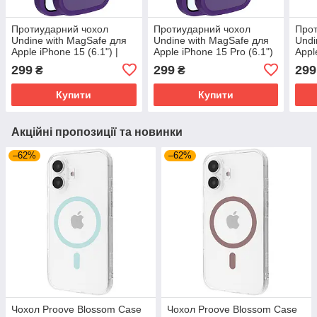
Протиударний чохол
Протиударний чохол
Прот
Undine with MagSafe для
Undine with MagSafe для
Undi
Apple iPhone 15 (6.1") |
Apple iPhone 15 Pro (6.1")
Appl
Drop and Shockproof
| Drop and Shockproof
| Dr
299
299
299
₴
₴
Purple
Purple
Purp
Купити
Купити
Акційні пропозиції та новинки
–62%
–62%
Чохол Proove Blossom Case
Чохол Proove Blossom Case