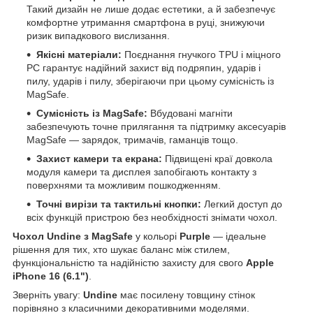
Такий дизайн не лише додає естетики, а й забезпечує
комфортне утримання смартфона в руці, знижуючи
ризик випадкового вислизання.
Якісні матеріали:
Поєднання гнучкого TPU і міцного
PC гарантує надійний захист від подряпин, ударів і
пилу, ударів і пилу, зберігаючи при цьому сумісність із
MagSafe.
Сумісність із MagSafe:
Вбудовані магніти
забезпечують точне прилягання та підтримку аксесуарів
MagSafe — зарядок, тримачів, гаманців тощо.
Захист камери та екрана:
Підвищені краї довкола
модуля камери та дисплея запобігають контакту з
поверхнями та можливим пошкодженням.
Точні вирізи та тактильні кнопки:
Легкий доступ до
всіх функцій пристрою без необхідності знімати чохол.
Чохол Undine з MagSafe
у кольорі
Purple
— ідеальне
рішення для тих, хто шукає баланс між стилем,
функціональністю та надійністю захисту для свого
Apple
iPhone 16 (6.1")
.
Зверніть увагу:
Undine
має посилену товщину стінок
порівняно з класичними декоративними моделями.