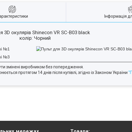
арактеристики
Інформація д
я 3D окулярів Shinecon VR SC-B03 black
колір: Чорний
ути змінені виробником без попередження.
юється протягом 14 днів після купівлі, згідно із Законом України
"
альних мережах
Товари: