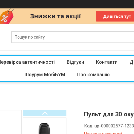
Перевірка автентичності
Відгуки
Контакти
Д
Шоурум МобіБУМ
Про компанію
Пульт для 3D оку
Код:
up-000002577-123