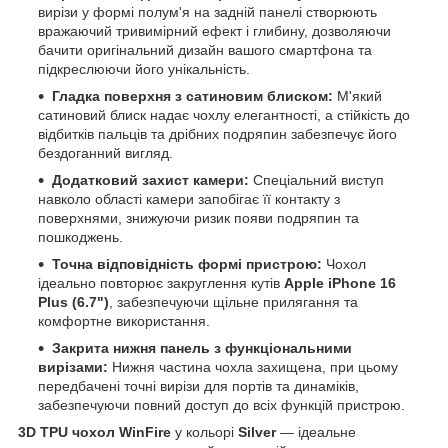
вирізи у формі полум'я на задній панелі створюють
вражаючий тривимірний ефект і глибину, дозволяючи
бачити оригінальний дизайн вашого смартфона та
підкреслюючи його унікальність.
Гладка поверхня з сатиновим блиском:
М'який
сатиновий блиск надає чохлу елегантності, а стійкість до
відбитків пальців та дрібних подряпин забезпечує його
бездоганний вигляд.
Додатковий захист камери:
Спеціальний виступ
навколо області камери запобігає її контакту з
поверхнями, знижуючи ризик появи подряпин та
пошкоджень.
Точна відповідність формі пристрою:
Чохол
ідеально повторює закруглення кутів
Apple iPhone 16
Plus (6.7")
, забезпечуючи щільне прилягання та
комфортне використання.
Закрита нижня панель з функціональними
вирізами:
Нижня частина чохла захищена, при цьому
передбачені точні вирізи для портів та динаміків,
забезпечуючи повний доступ до всіх функцій пристрою.
3D TPU чохол WinFire
у кольорі
Silver
— ідеальне