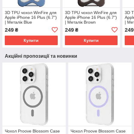
3D TPU чохол WinFire для
3D TPU чохол WinFire для
3D T
Apple iPhone 16 Plus (6.7")
Apple iPhone 16 Plus (6.7")
Appl
| Металік Blue
| Металік Brown
| Ме
249
249
249
₴
₴
Купити
Купити
Акційні пропозиції та новинки
Чохол Proove Blossom Case
Чохол Proove Blossom Case