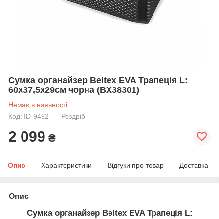
Сумка органайзер Beltex EVA Трапеція L:
60х37,5х29см чорна (BX38301)
Немає в наявності
Код: ID-9492
Роздріб
2 099
₴
Опис
Характеристики
Відгуки про товар
Доставка
Опис
Сумка органайзер Beltex EVA Трапеція L: