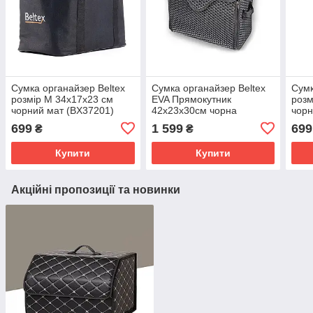
Сумка органайзер Beltex
Сумка органайзер Beltex
Сумк
розмір M 34х17х23 см
EVA Прямокутник
розм
чорний мат (BX37201)
42х23х30см чорна
чорн
(BX38501)
699
1 599
699
₴
₴
Купити
Купити
Акційні пропозиції та новинки