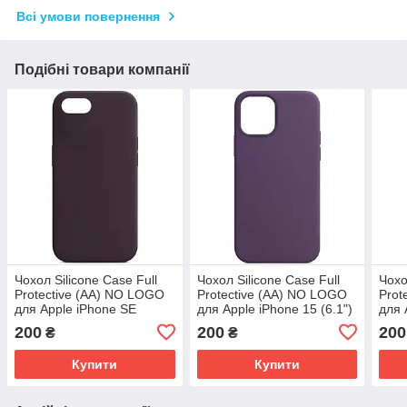
Всі умови повернення
Подібні товари компанії
Чохол Silicone Case Full
Чохол Silicone Case Full
Чохо
Protective (AA) NO LOGO
Protective (AA) NO LOGO
Prot
для Apple iPhone SE
для Apple iPhone 15 (6.1")
для 
(2020) / 7 / 8 (4.7")
Фіолетовий / Amethyst
(6.3
200
200
200
₴
₴
Фіолетовий / Amethyst
Купити
Купити