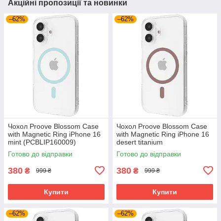
Акційні пропозиції та новинки
–62%
–62%
Чохол Proove Blossom Case
Чохол Proove Blossom Case
with Magnetic Ring iPhone 16
with Magnetic Ring iPhone 16
mint (PCBLIP160009)
desert titanium
(PCBLIP160033)
Готово до відправки
Готово до відправки
380
380
₴
₴
999 ₴
999 ₴
Купити
Купити
–62%
–62%