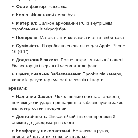
Форм-фактор
: Накладка.
Колір
: Фіолетовий / Amethyst.
Матеріал
: Силікон армований PC із внутрішнім
оздобленням із мікрофібри.
Поверхня
: Матова, анти-ковзаюча й анти-відбиткова.
Сумісність
: Розроблено спеціально для Apple iPhone
16 (6.1").
Додатковий захист
: Повне покриття тильної панелі,
бічних торців і верхньої частини телефона.
Функціональне Забезпечення
: Прорізи під камеру,
динамік, регулятор гучності та зовнішні порти.
Переваги:
Надійний Захист
: Чохол щільно облягає телефон,
пом'якшуючи удари при падінні та забезпечуючи захист
від потертостей і подряпин.
Довговічність
: Зносостійкий і пилонепроникний,
стійкий до деформації і вологи.
Комфорт у використанні
: Не ковзає в руках,
приємний на дотик, легко очищається.