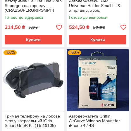
Автотримач Cellular Line Crab
Автодержатель RAM
Supergrip на торпеду
Universal Holder Small Lil &
(CRABSUPERGRIPSMPH)
amp; amp; apos;
EAN/UPC: 8018080146954
Готово до відправки
Готово до відправки
314,50
524,50
₴
₴
629 ₴
1 049 ₴
Купити
Купити
–50%
–50%
Тримач телефону на лобове
Автодержатель Griffin
скло універсальний iGrip
AirCurve Window Mount for
Smart GripR Kit (T5-19105)
iPhone 4 / 4S