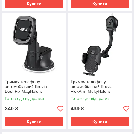
Купити
Купити
Тримач телефону
Тримач телефону
автомобільний Brevia
автомобільний Brevia
DashFix MagHold із
FlexArm MultyHold із
присоскою, 4 магніти, чорний
присоскою, гнучкий 264мм,
Готово до відправки
Готово до відправки
48150
для 4.7 6.8", ширина до
90мм, чорний 48880
349
439
₴
₴
Купити
Купити