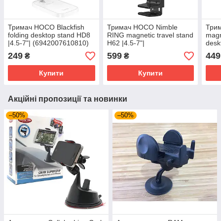
Тримач HOCO Blackfish
Тримач HOCO Nimble
Три
folding desktop stand HD8
RING magnetic travel stand
magn
|4.5-7"| (6942007610810)
H62 |4.5-7"|
desk
white
(6942007639248) black
MagS
249
599
449
₴
₴
Купити
Купити
Акційні пропозиції та новинки
–50%
–50%