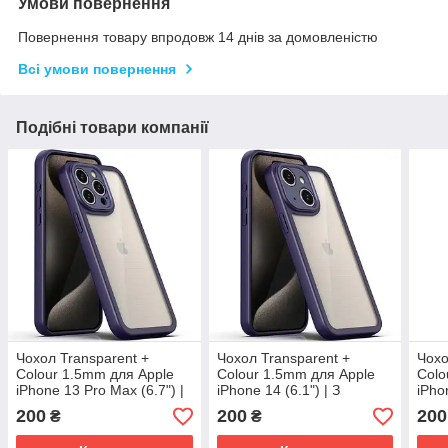
Умови повернення
Повернення товару впродовж 14 днів за домовленістю
Всі умови повернення
Подібні товари компанії
Чохол Transparent +
Чохол Transparent +
Чохо
Colour 1.5mm для Apple
Colour 1.5mm для Apple
Colo
iPhone 13 Pro Max (6.7") |
iPhone 14 (6.1") | З
iPho
З кольоровим бампером і
кольоровим бампером і
З ко
200
200
200
₴
₴
захистом камери Purple
захистом камери Purple
захи