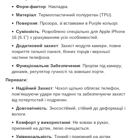
Форм-фактор
: Накладка.
Матеріал
: Термопластичний поліуретан (TPU).
Поверхня
: Прозора, зі вставками в Purple кольорі.
Сумісність
: Розроблено спеціально для Apple iPhone
16 (6.1") з урахуванням усіх особливостей.
Додатковий захист
: Захист модуля камери, повне
покриття тильної панелі, бічних торців і верхньої
частини телефона.
Функціональне Забезпечення
: Прорізи під камеру,
динамік, регулятор гучності та зовнішні порти.
Переваги:
Надійний Захист
: Чохол щільно облягає телефон,
пом'якшуючи удари при падінні та забезпечуючи захист
від потертостей і подряпин.
Довговічність
: Зносостійкий, стійкий до деформації і
вологи.
Комфорт у використанні
: Не ковзає в руках,
приємний на дотик, легко очищається.
Універсальність
: Тонкий і приємний на дотик,