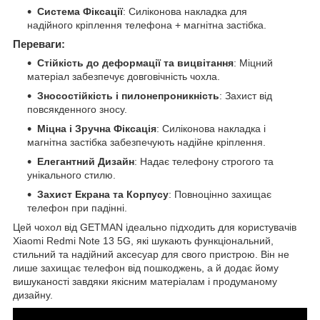
Система Фіксації
: Силіконова накладка для
надійного кріплення телефона + магнітна застібка.
Переваги:
Стійкість до деформації та вицвітання
: Міцний
матеріал забезпечує довговічність чохла.
Зносостійкість і пилонепроникність
: Захист від
повсякденного зносу.
Міцна і Зручна Фіксація
: Силіконова накладка і
магнітна застібка забезпечують надійне кріплення.
Елегантний Дизайн
: Надає телефону строгого та
унікального стилю.
Захист Екрана та Корпусу
: Повноцінно захищає
телефон при падінні.
Цей чохол від GETMAN ідеально підходить для користувачів
Xiaomi Redmi Note 13 5G, які шукають функціональний,
стильний та надійний аксесуар для свого пристрою. Він не
лише захищає телефон від пошкоджень, а й додає йому
вишуканості завдяки якісним матеріалам і продуманому
дизайну.