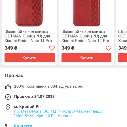
Шкіряний чохол книжка
Шкіряний чохол книжка
Шкір
GETMAN Cubic (PU) для
GETMAN Cubic (PU) для
GETM
Xiaomi Redmi Note 11 Pro
Xiaomi Redmi Note 14 Pro
Xiao
4G/5G | Червоний
4G | Червоний
Чер
349
349
349
₴
₴
Купити
Купити
Про нас
100% позитивних з 884 відгуків за рік
Працює з 24.07.2017
м. Кривий Ріг
пр. Металургів, 36, ТЦ "Фокстрот-Маркет" відділ
"МобіБУМ", Кривий Ріг, Україна
Контакти