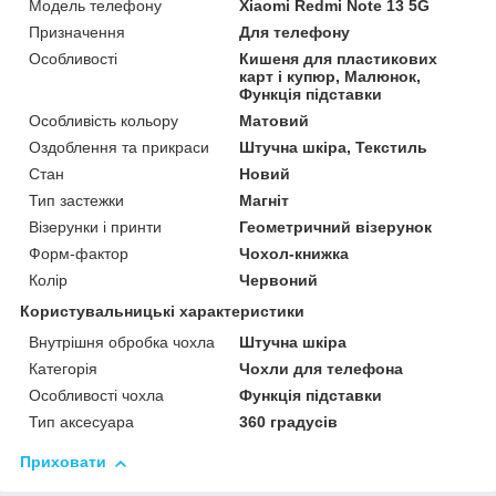
Модель телефону
Xiaomi Redmi Note 13 5G
Призначення
Для телефону
Особливості
Кишеня для пластикових
карт і купюр, Малюнок,
Функція підставки
Особливість кольору
Матовий
Оздоблення та прикраси
Штучна шкіра, Текстиль
Стан
Новий
Тип застежки
Магніт
Візерунки і принти
Геометричний візерунок
Форм-фактор
Чохол-книжка
Колір
Червоний
Користувальницькі характеристики
Внутрішня обробка чохла
Штучна шкіра
Категорія
Чохли для телефона
Особливості чохла
Функція підставки
Тип аксесуара
360 градусів
Приховати