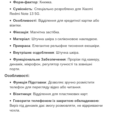
Форм-фактор
: Книжка.
Сумісність
: Спеціально розроблено для Xiaomi
Redmi Note 13 5G.
Особливості
: Відділення для кредитної картки або
візитки.
Фіксація
: Магнітна застібка.
Матеріал
: Штучна шкіра з силіконовою накладкою.
Прикраса
: Елегантне рельєфне тиснення екошкіри.
Внутрішнє оздоблення
: Штучна шкіра.
Функціональне Забезпечення
: Прорізи під камеру,
динамік, мікрофон, регулятор гучності та зовнішні
порти.
Особливості:
Функція Підставки
: Дозволяє зручно розмістити
телефон для перегляду відео або читання.
Візитниця
: Відділення для пластикових карт.
Говорити телефоном із закритою обкладинкою
:
Виріз під динамік дає змогу розмовляти, не відкриваючи
чохла.