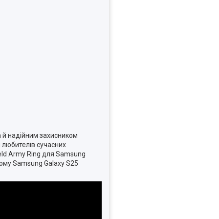
 а й надійним захисником
я любителів сучасних
ield Army Ring для Samsung
ашому Samsung Galaxy S25