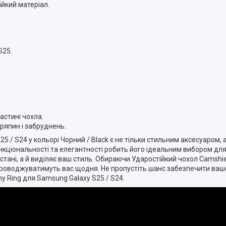
ійкий матеріал.
S25.
частині чохла.
ряпин і забруднень.
5 / S24 у кольорі Чорний / Black є не тільки стильним аксесуаром,
нкціональності та елегантності робить його ідеальним вибором дл
у стані, а й виділяє ваш стиль. Обираючи Ударостійкий чохол Camsh
кі супроводжуватимуть вас щодня. Не пропустіть шанс забезпечити в
y Ring для Samsung Galaxy S25 / S24.