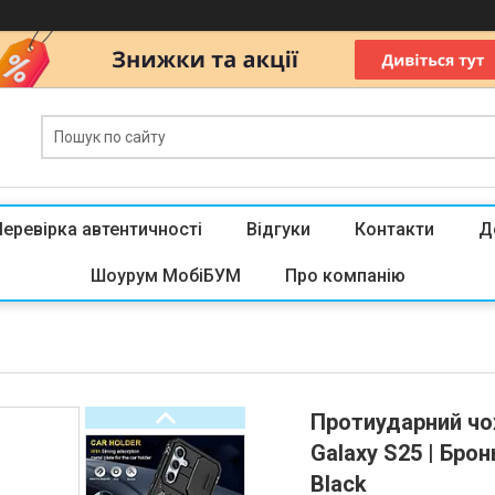
Перевірка автентичності
Відгуки
Контакти
Д
Шоурум МобіБУМ
Про компанію
Протиударний чо
Galaxy S25 | Бро
Black