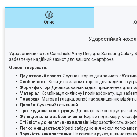
Опис
Х
Ударостійкий чохол 
Ударостійкий чохол Camshield Army Ring для Samsung Galaxy S25
забезпечує надійний захист для вашого смартфона.
Основні переваги:
Додатковий захист
: Зсувна шторка для захисту об'єктив
Особливості
: Кільце на задній стороні для надійного у
Форм-фактор
: Двошарова накладка, призначена для по
Матеріал
: Комбінація силікону і полікарбонату, що забезп
Поверхня
: Матова і гладка, запобігає залишенню відбиткі
Дизайн
: Сучасний і стильний.
Протиударна конструкція
: Двошарова конструкція забез
Функціональне забезпечення
: Вирізи під камеру, мікро
Стійкість до негативних впливів
: Морозостійкість, зносо
Легко очищається
: У разі забруднення чохол легко миєт
Зручність використання
: Не ковзає в руках, щільно при