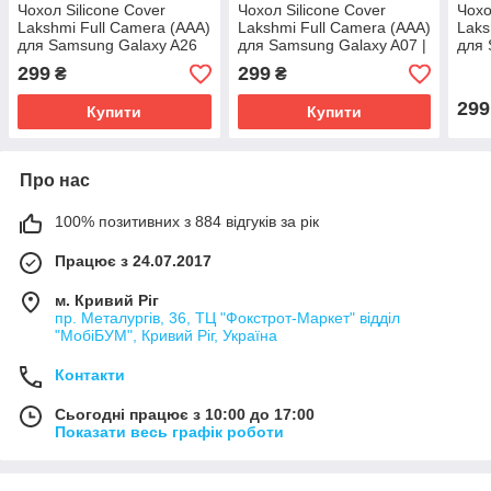
Чохол Silicone Cover
Чохол Silicone Cover
Чохо
Lakshmi Full Camera (AAA)
Lakshmi Full Camera (AAA)
Laks
для Samsung Galaxy A26
для Samsung Galaxy A07 |
для 
5G | Мікрофібра Зелений /
Мікрофібра Бордовий /
5G/4
299
299
₴
₴
Cyprus Green
Plum
Борд
299
Купити
Купити
Про нас
100% позитивних з 884 відгуків за рік
Працює з 24.07.2017
м. Кривий Ріг
пр. Металургів, 36, ТЦ "Фокстрот-Маркет" відділ
"МобіБУМ", Кривий Ріг, Україна
Контакти
Сьогодні працює з 10:00 до 17:00
Показати весь графік роботи