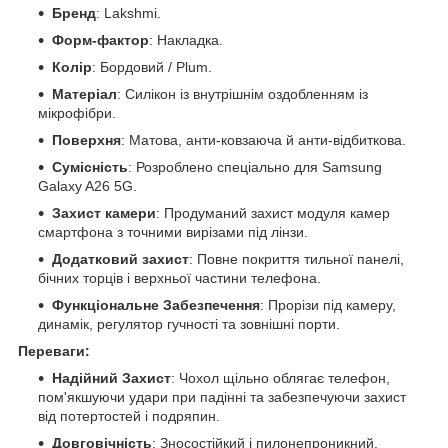
Бренд
: Lakshmi.
Форм-фактор
: Накладка.
Колір
: Бордовий / Plum.
Матеріал
: Силікон із внутрішнім оздобленням із
мікрофібри.
Поверхня
: Матова, анти-ковзаюча й анти-відбиткова.
Сумісність
: Розроблено спеціально для Samsung
Galaxy A26 5G.
Захист камери
: Продуманий захист модуля камер
смартфона з точними вирізами під лінзи.
Додатковий захист
: Повне покриття тильної панелі,
бічних торців і верхньої частини телефона.
Функціональне Забезпечення
: Прорізи під камеру,
динамік, регулятор гучності та зовнішні порти.
Переваги:
Надійний Захист
: Чохол щільно облягає телефон,
пом'якшуючи удари при падінні та забезпечуючи захист
від потертостей і подряпин.
Довговічність
: Зносостійкий і пилонепроникний,