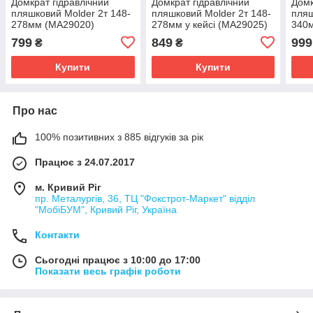
Домкрат гідравлічний
Домкрат гідравлічний
Домк
пляшковий Molder 2т 148-
пляшковий Molder 2т 148-
пляш
278мм (MA29020)
278мм у кейсі (MA29025)
340м
799
849
999
₴
₴
Купити
Купити
Про нас
100% позитивних з 885 відгуків за рік
Працює з 24.07.2017
м. Кривий Ріг
пр. Металургів, 36, ТЦ "Фокстрот-Маркет" відділ
"МобіБУМ", Кривий Ріг, Україна
Контакти
Сьогодні працює з 10:00 до 17:00
Показати весь графік роботи