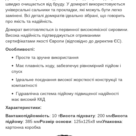
швидко очищається від бруду. У домкраті використовуються
універсальні сальники та прокладки, які можуть бути легко
замінені. Всі деталі домкратів ідеально зібрані, що говорить
про якість та надійність.
Домкрат виготовляється із первинної високоякісної сировини.
Висока надійність підтверджується отриманими
сертифікатами якості Європи (відповідно до директив ЄС).
Особливості:
Просте та зручне використання
Має плавність ходу, забезпечує рівномірний підйом і
спуск
Ідеальне поєднання високої жорсткості конструкції та
компактності
Гідравлічна система підйому підвищеної надійності
має високий ККД
Характеристики:
Вантажопідйомність
: 10 т
Висота підхвату
: 200 мм
Висота
підйому
: 385 мм
Розмір основи
: 125x125x8 мм
Упаковка
:
картонна коробка