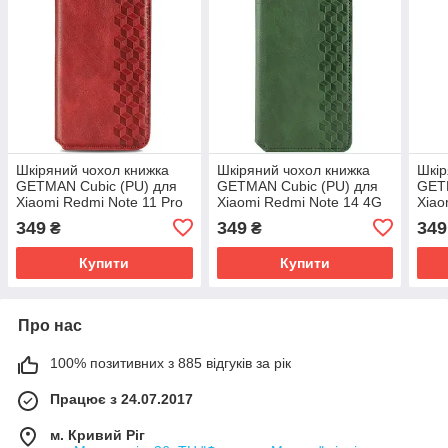
Шкіряний чохол книжка
Шкіряний чохол книжка
Шкір
GETMAN Cubic (PU) для
GETMAN Cubic (PU) для
GETM
Xiaomi Redmi Note 11 Pro
Xiaomi Redmi Note 14 4G
Xiao
4G/5G | Червоний
(Europe version) | Зелений
4G |
349
349
349
₴
₴
Купити
Купити
Про нас
100% позитивних з 885 відгуків за рік
Працює з 24.07.2017
м. Кривий Ріг