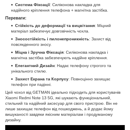
Система Фіксації
: Силіконова накладка для
надійного кріплення телефона + магнітна застібка.
Переваги:
Стійкість до деформації та вицвітання
: Міцний
матеріал забезпечує довговічність чохла.
Зносостійкість і пилонепроникність
: Захист від
повсякденного зносу.
Міцна і Зручна Фіксація
: Силіконова накладка і
магнітна застібка забезпечують надійне кріплення.
Елегантний Дизайн
: Надає телефону строгого та
унікального стилю.
Захист Екрана та Корпусу
: Повноцінно захищає
телефон при падінні.
Цей чохол від GETMAN ідеально підходить для користувачів
Xiaomi Redmi Note 13 5G, які шукають функціональний,
стильний та надійний аксесуар для свого пристрою. Він не
лише захищає телефон від пошкоджень, а й додає йому
вишуканості завдяки якісним матеріалам і продуманому
дизайну.