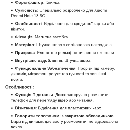
Форм-фактор
: Книжка.
Сумісність
: Спеціально розроблено для Xiaomi
Redmi Note 13 5G.
Особливості
: Відділення для кредитної картки або
візитки.
Фіксація
: Магнітна застібка.
Матеріал
: Штучна шкіра з силіконовою накладкою.
Прикраса
: Елегантне рельєфне тиснення екошкіри.
Внутрішнє оздоблення
: Штучна шкіра.
Функціональне Забезпечення
: Прорізи під камеру,
динамік, мікрофон, регулятор гучності та зовнішні
порти.
Особливості:
Функція Підставки
: Дозволяє зручно розмістити
телефон для перегляду відео або читання.
Візитниця
: Відділення для пластикових карт.
Говорити телефоном із закритою обкладинкою
:
Виріз під динамік дає змогу розмовляти, не відкриваючи
чохла.