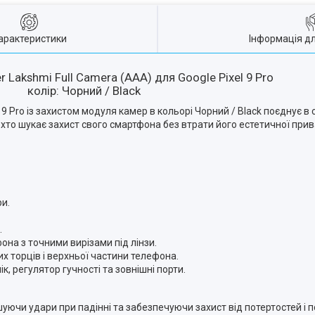
арактеристики
Інформація д
r Lakshmi Full Camera (AAA) для Google Pixel 9 Pro
колір: Чорний / Black
 9 Pro із захистом модуля камер в кольорі Чорний / Black поєднує в 
, хто шукає захист свого смартфона без втрати його естетичної прив
ри.
.
на з точними вирізами під лінзи.
них торців і верхньої частини телефона.
ік, регулятор гучності та зовнішні порти.
шуючи удари при падінні та забезпечуючи захист від потертостей і 