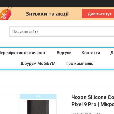
Перевірка автентичності
Відгуки
Контакти
Д
Шоурум МобіБУМ
Про компанію
Чохол Silicone C
Pixel 9 Pro | Мік