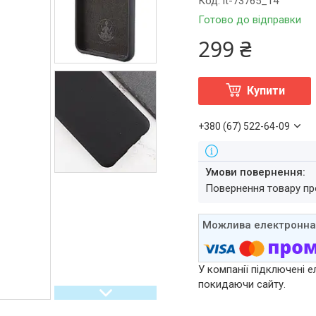
Код:
it-73765_14
Готово до відправки
299 ₴
Купити
+380 (67) 522-64-09
повернення товару п
У компанії підключені е
покидаючи сайту.