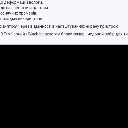
до деформації і вологи.
а дотик, легко очищається.
і сонячних променів.
х випадків використання.
різнятися через відмінності в налаштуваннях екрану пристрою.
 9 Pro Чорний / Black із захистом блоку камер - чудовий вибір для т