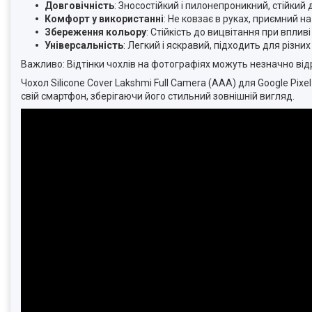
Довговічність
: Зносостійкий і пилонепроникний, стійкий 
Комфорт у використанні
: Не ковзає в руках, приємний н
Збереження кольору
: Стійкість до вицвітання при вплив
Універсальність
: Легкий і яскравий, підходить для різни
Важливо: Відтінки чохлів на фотографіях можуть незначно від
Чохол Silicone Cover Lakshmi Full Camera (AAA) для Google Pixel
свій смартфон, зберігаючи його стильний зовнішній вигляд.