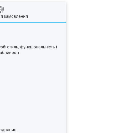
ля замовлення
собі стиль, функціональність і
абливості.
подряпин.