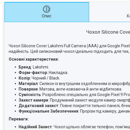
Опис
Х
Чохол Silicone Cove
Чохол Silicone Cover Lakshmi Full Camera (AAA) для Google Pixel
надійність. Цей силіконовий чохол ідеально підходить для тих
Основні характеристики:
Бренд
: Lakshmi.
Форм-фактор
: Накладка.
Колір
: Чорний / Black.
Матеріал
: Силікон із внутрішнім оздобленням із мікрофіб
Поверхня
: Матова, анти-ковзаюча й анти-відбиткова.
Сумісність
: Розроблено спеціально для Google Pixel 9 Pro
Захист камери
: Продуманий захист модуля камер смартфо
Додатковий захист
: Повне покриття тильної панелі, біч
Функціональне Забезпечення
: Прорізи під камеру, динам
Переваги:
Надійний Захист
: Чохол щільно облягає телефон, пом'як