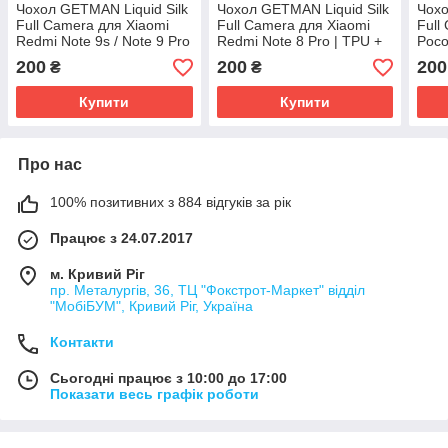
Чохол GETMAN Liquid Silk
Чохол GETMAN Liquid Silk
Чохо
Full Camera для Xiaomi
Full Camera для Xiaomi
Full
Redmi Note 9s / Note 9 Pro
Redmi Note 8 Pro | TPU +
Poco
/ Note 9 Pro Max | TPU +
Мікрофібра Сірий /
Pro 
200
200
200
₴
₴
Мікрофібра Зелений /
Lavender
Чорн
Dark
Купити
Купити
Про нас
100% позитивних з 884 відгуків за рік
Працює з 24.07.2017
м. Кривий Ріг
пр. Металургів, 36, ТЦ "Фокстрот-Маркет" відділ
"МобіБУМ", Кривий Ріг, Україна
Контакти
Сьогодні працює з 10:00 до 17:00
Показати весь графік роботи