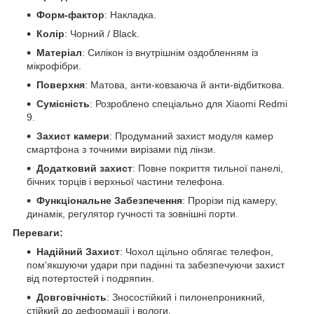
Форм-фактор
: Накладка.
Колір
: Чорний / Black.
Матеріал
: Силікон із внутрішнім оздобленням із
мікрофібри.
Поверхня
: Матова, анти-ковзаюча й анти-відбиткова.
Сумісність
: Розроблено спеціально для Xiaomi Redmi
9.
Захист камери
: Продуманий захист модуля камер
смартфона з точними вирізами під лінзи.
Додатковий захист
: Повне покриття тильної панелі,
бічних торців і верхньої частини телефона.
Функціональне Забезпечення
: Прорізи під камеру,
динамік, регулятор гучності та зовнішні порти.
Переваги:
Надійний Захист
: Чохол щільно облягає телефон,
пом'якшуючи удари при падінні та забезпечуючи захист
від потертостей і подряпин.
Довговічність
: Зносостійкий і пилонепроникний,
стійкий до деформації і вологи.