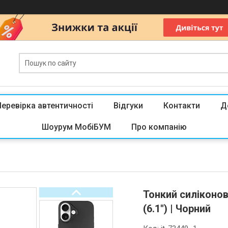
Перевірка автентичності
Відгуки
Контакти
Д
Шоурум МобіБУМ
Про компанію
Тонкий силіконов
(6.1") | Чорний