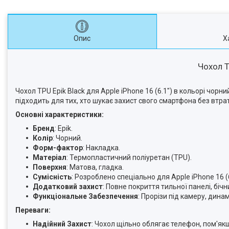
Опис
Х
Чохол T
Чохол TPU Epik Black для Apple iPhone 16 (6.1") в кольорі чорн
підходить для тих, хто шукає захист свого смартфона без втра
Основні характеристики:
Бренд
: Epik.
Колір
: Чорний.
Форм-фактор
: Накладка.
Матеріал
: Термопластичний поліуретан (TPU).
Поверхня
: Матова, гладка.
Сумісність
: Розроблено спеціально для Apple iPhone 16 (6
Додатковий захист
: Повне покриття тильної панелі, біч
Функціональне Забезпечення
: Прорізи під камеру, динам
Переваги:
Надійний Захист
: Чохол щільно облягає телефон, пом'як