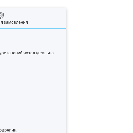
ля замовлення
ліуретановий чохол ідеально
подряпин.