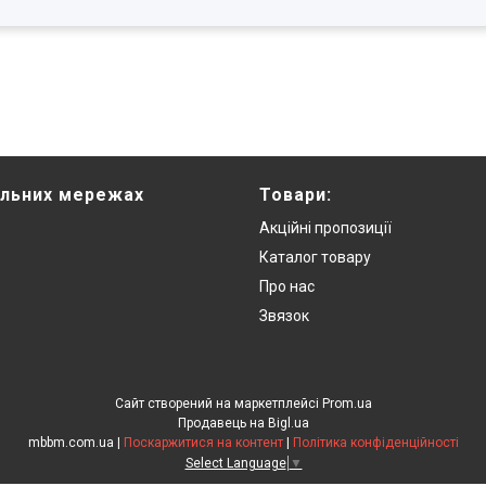
альних мережах
Товари:
Акційні пропозиції
Каталог товару
Про нас
Звязок
Сайт створений на маркетплейсі
Prom.ua
Продавець на Bigl.ua
mbbm.com.ua |
Поскаржитися на контент
|
Політика конфіденційності
Select Language
▼