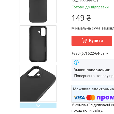
Код:
it-73449_1
Готово до відправки
149 ₴
Мінімальна сума замовл
Купити
+380 (67) 522-64-09
повернення товару п
У компанії підключені е
покидаючи сайту.