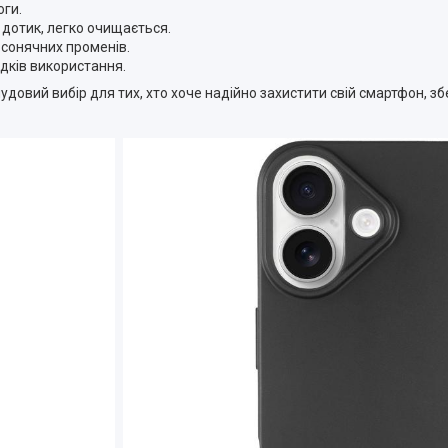
оги.
а дотик, легко очищається.
і сонячних променів.
адків використання.
 - чудовий вибір для тих, хто хоче надійно захистити свій смартфон, 