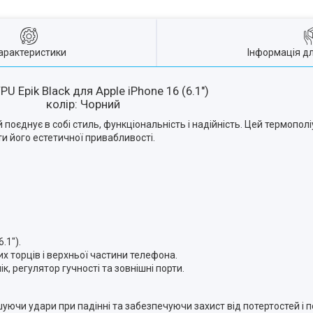
арактеристики
Інформація д
PU Epik Black для Apple iPhone 16 (6.1")
колір: Чорний
ий поєднує в собі стиль, функціональність і надійність. Цей термопо
ти його естетичної привабливості.
.1").
них торців і верхньої частини телефона.
ік, регулятор гучності та зовнішні порти.
шуючи удари при падінні та забезпечуючи захист від потертостей і 