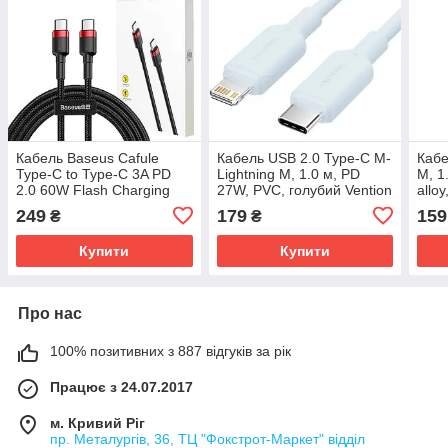
Кабель Baseus Cafule
Кабель USB 2.0 Type-C M-
Кабе
Type-C to Type-C 3A PD
Lightning M, 1.0 м, PD
M, 1
2.0 60W Flash Charging
27W, PVC, голубий Vention
allo
1.0 м Black/Red (CATKLF-
(LAKSF) Блакитний
Біли
249
179
159
₴
₴
G91)
Купити
Купити
Про нас
100% позитивних з 887 відгуків за рік
Працює з 24.07.2017
м. Кривий Ріг
пр. Металургів, 36, ТЦ "Фокстрот-Маркет" відділ