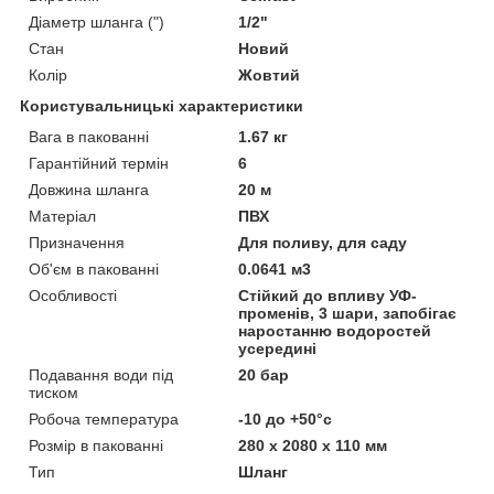
Діаметр шланга (")
1/2"
Стан
Новий
Колір
Жовтий
Користувальницькі характеристики
Вага в пакованні
1.67 кг
Гарантійний термін
6
Довжина шланга
20 м
Матеріал
ПВХ
Призначення
Для поливу, для саду
Об'єм в пакованні
0.0641 м3
Особливості
Стійкий до впливу УФ-
променів, 3 шари, запобігає
наростанню водоростей
усередині
Подавання води під
20 бар
тиском
Робоча температура
-10 до +50°c
Розмір в пакованні
280 х 2080 х 110 мм
Тип
Шланг