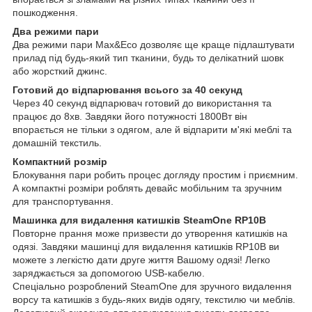
пошкодження.
Два режими пари
Два режими пари Max&Eco дозволяє ще краще підлаштувати
прилад під будь-який тип тканини, будь то делікатний шовк
або жорсткий джинс.
Готовий до відпарювання всього за 40 секунд
Через 40 секунд відпарювач готовий до використання та
працює до 8хв. Завдяки його потужності 1800Вт він
впорається не тільки з одягом, але й відпарити м'які меблі та
домашній текстиль.
Компактний розмір
Блокування пари робить процес догляду простим і приємним.
А компактні розміри роблять девайс мобільним та зручним
для транспортування.
Машинка для видалення катишків SteamOne RP10B
Повторне прання може призвести до утворення катишків на
одязі. Завдяки машинці для видалення катишків RP10B ви
можете з легкістю дати друге життя Вашому одязі! Легко
заряджається за допомогою USB-кабелю.
Спеціально розроблений SteamOne для зручного видалення
ворсу та катишків з будь-яких видів одягу, текстилю чи меблів.