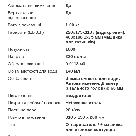
Автоматичне вимкнення
Да
Вертикальне
Да
відпарювання
Вага в пакованні
1.99 кг
Габарити (ШхВхГ)
220x173x118 / (відпарювач),
403x108.1x75 мм (машинка
для катишків)
Потужність
1800
Напруга
220 вольт
Об'єм в пакованні
0.0113 м3
Об'єм місткості для води
140 мл
Особливості
Знімна ємність для води,
Автовимкнення, Діаметр
різального головки: 66 мм
Підключення
Бездротове
Покриття робочої поверхні
Неіржавка сталь
Постійна пара
28 г/хв.
Розмір в пакованні
310 х 130 х 280 мм
Тип
Отпариватель / + машинка
для стрижки ковтунців