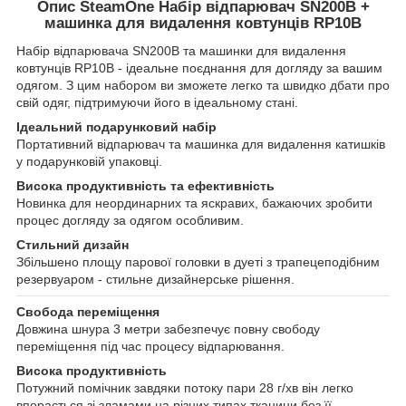
Опис SteamOne Набір відпарювач SN200B +
машинка для видалення ковтунців RP10B
Набір відпарювача SN200B та машинки для видалення
ковтунців RP10B - ідеальне поєднання для догляду за вашим
одягом. З цим набором ви зможете легко та швидко дбати про
свій одяг, підтримуючи його в ідеальному стані.
Ідеальний подарунковий набір
Портативний відпарювач та машинка для видалення катишків
у подарунковій упаковці.
Висока продуктивність та ефективність
Новинка для неординарних та яскравих, бажаючих зробити
процес догляду за одягом особливим.
Стильний дизайн
Збільшено площу парової головки в дуеті з трапецеподібним
резервуаром - стильне дизайнерське рішення.
Свобода переміщення
Довжина шнура 3 метри забезпечує повну свободу
переміщення під час процесу відпарювання.
Висока продуктивність
Потужний помічник завдяки потоку пари 28 г/хв він легко
впорається зі зламами на різних типах тканини без її