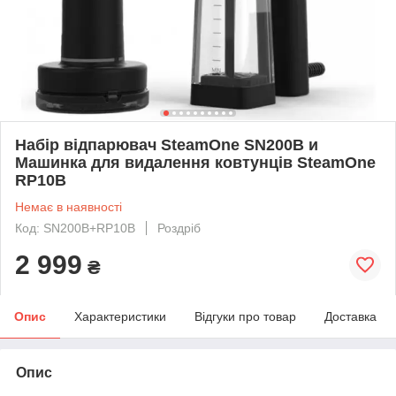
Набір відпарювач SteamOne SN200B и
Машинка для видалення ковтунців SteamOne
RP10B
Немає в наявності
Код: SN200B+RP10B
Роздріб
2 999
₴
Опис
Характеристики
Відгуки про товар
Доставка
Опис