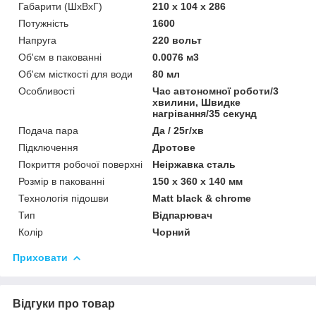
Габарити (ШхВхГ)
210 х 104 х 286
Потужність
1600
Напруга
220 вольт
Об'єм в пакованні
0.0076 м3
Об'єм місткості для води
80 мл
Особливості
Час автономної роботи/3
хвилини, Швидке
нагрівання/35 секунд
Подача пара
Да / 25г/хв
Підключення
Дротове
Покриття робочої поверхні
Неіржавка сталь
Розмір в пакованні
150 х 360 х 140 мм
Технологія підошви
Matt black & chrome
Тип
Відпарювач
Колір
Чорний
Приховати
Відгуки про товар