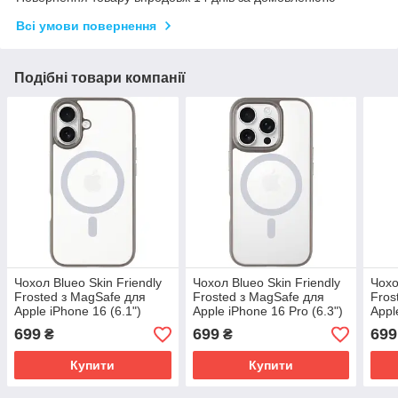
Всі умови повернення
Подібні товари компанії
Чохол Blueo Skin Friendly
Чохол Blueo Skin Friendly
Чохо
Frosted з MagSafe для
Frosted з MagSafe для
Fros
Apple iPhone 16 (6.1")
Apple iPhone 16 Pro (6.3")
Appl
|TPU+PC| Сірий
|TPU+PC| Сірий
(6.9
699
699
699
₴
₴
Купити
Купити