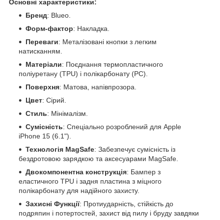
Основні характеристики:
Бренд
: Blueo.
Форм-фактор
: Накладка.
Переваги
: Металізовані кнопки з легким
натисканням.
Матеріали
: Поєднання термопластичного
поліуретану (TPU) і полікарбонату (PC).
Поверхня
: Матова, напівпрозора.
Цвет
: Сірий.
Стиль
: Мінімалізм.
Сумісність
: Спеціально розроблений для Apple
iPhone 15 (6.1").
Технологія MagSafe
: Забезпечує сумісність із
бездротовою зарядкою та аксесуарами MagSafe.
Двокомпонентна конструкція
: Бампер з
еластичного TPU і задня пластина з міцного
полікарбонату для надійного захисту.
Захисні Функції
: Протиударність, стійкість до
подряпин і потертостей, захист від пилу і бруду завдяки