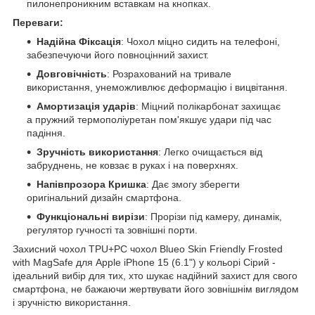
пилонепроникним вставкам на кнопках.
Переваги:
Надійна Фіксація
: Чохол міцно сидить на телефоні,
забезпечуючи його повноцінний захист.
Довговічність
: Розрахований на тривале
використання, унеможливлює деформацію і вицвітання.
Амортизація ударів
: Міцний полікарбонат захищає
а пружний термополіуретан пом'якшує удари під час
падіння.
Зручність використання
: Легко очищається від
забруднень, не ковзає в руках і на поверхнях.
Напівпрозора Кришка
: Дає змогу зберегти
оригінальний дизайн смартфона.
Функціональні вирізи
: Прорізи під камеру, динамік,
регулятор гучності та зовнішні порти.
Захисний чохол TPU+PC чохол Blueo Skin Friendly Frosted
with MagSafe для Apple iPhone 15 (6.1") у кольорі Сірий -
ідеальний вибір для тих, хто шукає надійний захист для свого
смартфона, не бажаючи жертвувати його зовнішнім виглядом
і зручністю використання.