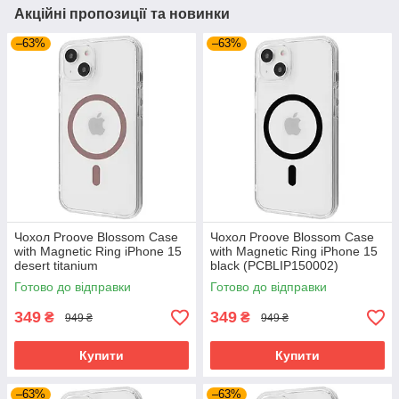
Акційні пропозиції та новинки
–63%
–63%
Чохол Proove Blossom Case
Чохол Proove Blossom Case
with Magnetic Ring iPhone 15
with Magnetic Ring iPhone 15
desert titanium
black (PCBLIP150002)
(PCBLIP150033)
Готово до відправки
Готово до відправки
349
349
₴
₴
949 ₴
949 ₴
Купити
Купити
–63%
–63%