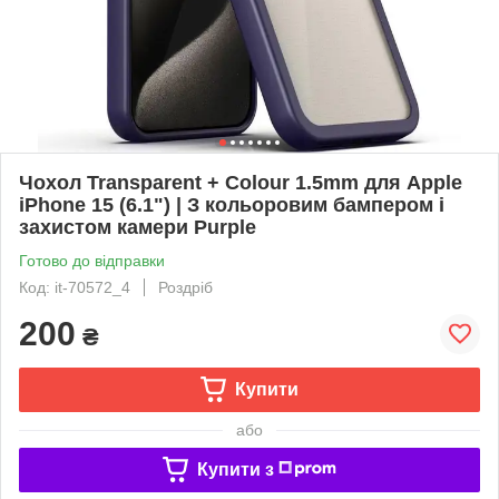
Чохол Transparent + Colour 1.5mm для Apple
iPhone 15 (6.1") | З кольоровим бампером і
захистом камери Purple
Готово до відправки
Код: it-70572_4
Роздріб
200
₴
Купити
або
Купити з