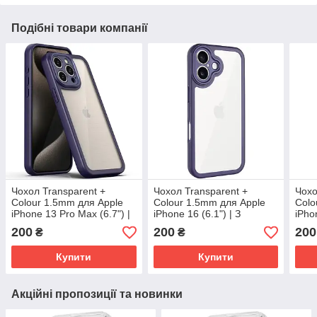
Подібні товари компанії
Чохол Transparent +
Чохол Transparent +
Чохо
Colour 1.5mm для Apple
Colour 1.5mm для Apple
Colo
iPhone 13 Pro Max (6.7") |
iPhone 16 (6.1") | З
iPhon
З кольоровим бампером і
кольоровим бампером і
коль
200
200
200
₴
₴
захистом камери Purple
захистом камери Purple
захи
Купити
Купити
Акційні пропозиції та новинки