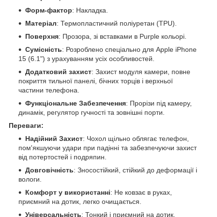
Форм-фактор
: Накладка.
Матеріал
: Термопластичний поліуретан (TPU).
Поверхня
: Прозора, зі вставками в Purple кольорі.
Сумісність
: Розроблено спеціально для Apple iPhone
15 (6.1") з урахуванням усіх особливостей.
Додатковий захист
: Захист модуля камери, повне
покриття тильної панелі, бічних торців і верхньої
частини телефона.
Функціональне Забезпечення
: Прорізи під камеру,
динамік, регулятор гучності та зовнішні порти.
Переваги:
Надійний Захист
: Чохол щільно облягає телефон,
пом'якшуючи удари при падінні та забезпечуючи захист
від потертостей і подряпин.
Довговічність
: Зносостійкий, стійкий до деформації і
вологи.
Комфорт у використанні
: Не ковзає в руках,
приємний на дотик, легко очищається.
Універсальність
: Тонкий і приємний на дотик,