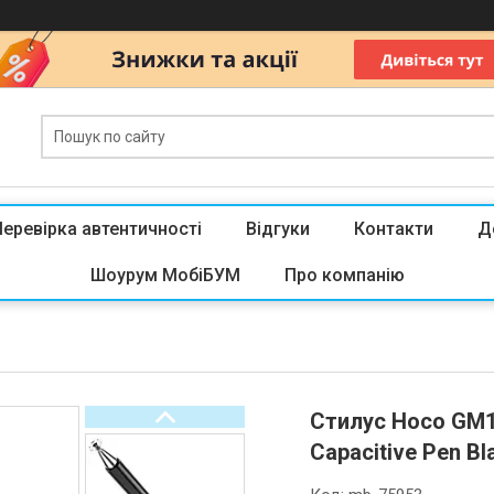
Перевірка автентичності
Відгуки
Контакти
Д
Шоурум МобіБУМ
Про компанію
Стилус Hoco GM11
Capacitive Pen Bl