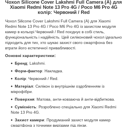
Чохол Silicone Cover Lakshmi Full Camera (A) для
Xiaomi Redmi Note 13 Pro 4G / Poco M6 Pro 4G
колір: Червоний / Red
Чохол Silicone Cover Lakshmi Full Camera (A) для Xiaomi
Redmi Note 13 Pro 4G / Poco M6 Pro 4G із захистом модуля
камер в кольорі Червоний / Red поєднує в собі стиль,
функціональність і надійність. Цей силіконовий чохол ідеально
підходить для тих, хто шукає захист свого смартфона без
втрати його естетичної привабливості.
Основні характеристики:
Бренд
: Lakshmi.
Форм-фактор
: Накладка.
Колір
: Червоний / Red.
Матеріал
: Силікон із внутрішнім оздобленням із
мікрофібри.
Поверхня
: Матова, анти-ковзаюча й анти-відбиткова.
Сумісність
: Розроблено спеціально для Xiaomi Redmi
Note 13 Pro 4G.
Захист камери
: Продуманий захист модуля камер
смартфона з точними вирізами під лінзи.