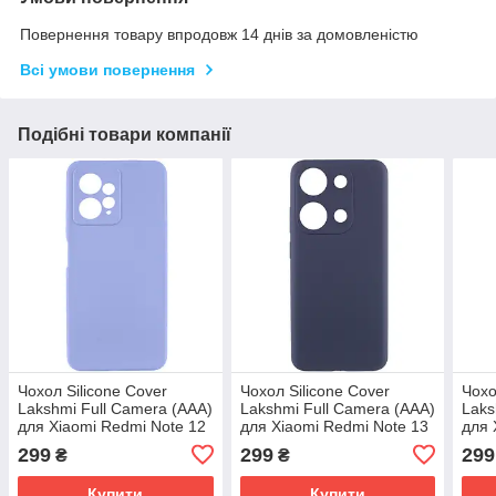
Повернення товару впродовж 14 днів за домовленістю
Всі умови повернення
Подібні товари компанії
Чохол Silicone Cover
Чохол Silicone Cover
Чохо
Lakshmi Full Camera (AAA)
Lakshmi Full Camera (AAA)
Laks
для Xiaomi Redmi Note 12
для Xiaomi Redmi Note 13
для 
4G | Мікрофібра Бузковий
4G | Мікрофібра Темно-
4G |
299
299
299
₴
₴
/ Dasheen
синій / Midnight blue
сині
Купити
Купити