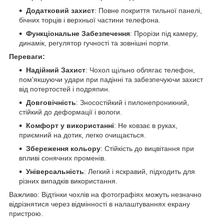
Додатковий захист
: Повне покриття тильної панелі,
бічних торців і верхньої частини телефона.
Функціональне Забезпечення
: Прорізи під камеру,
динамік, регулятор гучності та зовнішні порти.
Переваги:
Надійний Захист
: Чохол щільно облягає телефон,
пом'якшуючи удари при падінні та забезпечуючи захист
від потертостей і подряпин.
Довговічність
: Зносостійкий і пилонепроникний,
стійкий до деформації і вологи.
Комфорт у використанні
: Не ковзає в руках,
приємний на дотик, легко очищається.
Збереження кольору
: Стійкість до вицвітання при
впливі сонячних променів.
Універсальність
: Легкий і яскравий, підходить для
різних випадків використання.
Важливо: Відтінки чохлів на фотографіях можуть незначно
відрізнятися через відмінності в налаштуваннях екрану
пристрою.