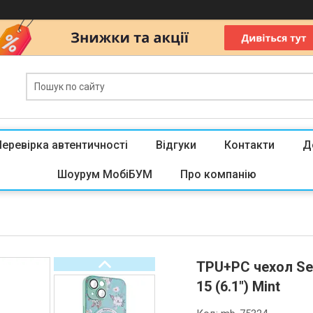
Перевірка автентичності
Відгуки
Контакти
Д
Шоурум МобіБУМ
Про компанію
TPU+PC чехол Sec
15 (6.1") Mint