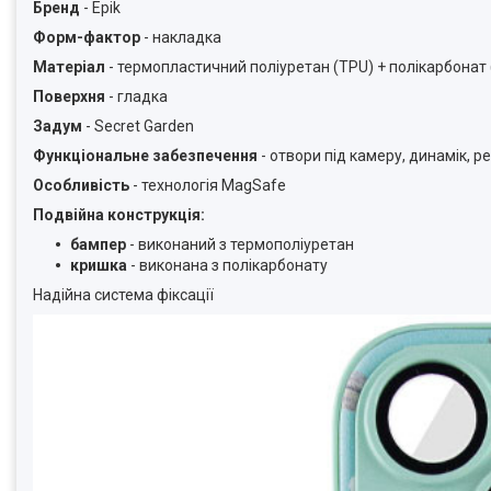
Бренд
- Epik
Форм-фактор
- накладка
Матеріал
- термопластичний поліуретан (TPU) + полiкарбонат 
Поверхня
- гладка
Задум
- Secret Garden
Функціональне забезпечення
- отвори під камеру, динамік, р
Особливість
- технологія MagSafe
Подвійна конструкція:
бампер
- виконаний з термополiуретан
кришка
- виконана з полікарбонату
Надійна система фіксації