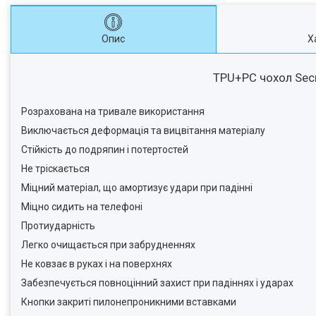
Опис
Х
TPU+PC чохол Secre
Розрахована на тривале використання
Виключається деформацiя та вицвiтання матерiалу
Стійкість до подряпин і потертостей
Не тріскається
Міцний матеріал, що амортизує удари при падінні
Міцно сидить на телефоні
Протиударність
Легко очищається при забрудненнях
Не ковзає в руках і на поверхнях
Забезпечується повноцінний захист при падіннях і ударах
Кнопки закриті пилонепроникними вставками