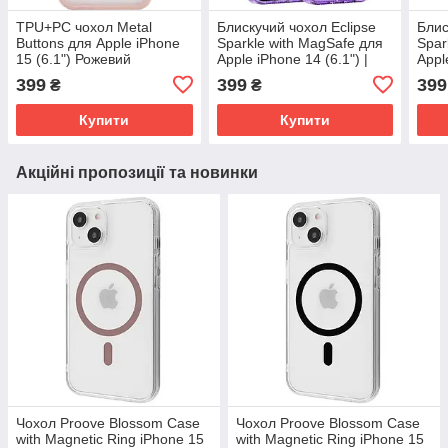
TPU+PC чохол Metal
Блискучий чохол Eclipse
Блис
Buttons для Apple iPhone
Sparkle with MagSafe для
Spar
15 (6.1") Рожевий
Apple iPhone 14 (6.1") |
Appl
Galaxy MagFit Purple
| Ga
399
399
399
₴
₴
Купити
Купити
Акційні пропозиції та новинки
Чохол Proove Blossom Case
Чохол Proove Blossom Case
with Magnetic Ring iPhone 15
with Magnetic Ring iPhone 15