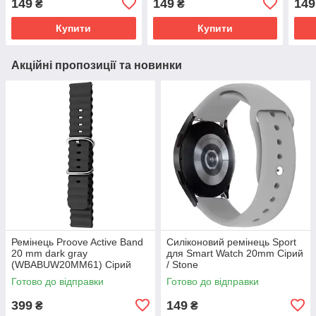
149
149
149
₴
₴
Купити
Купити
Акційні пропозиції та новинки
Ремінець Proove Active Band
Силіконовий ремінець Sport
20 mm dark gray
для Smart Watch 20mm Сірий
(WBABUW20MM61) Сірий
/ Stone
Готово до відправки
Готово до відправки
399
149
₴
₴