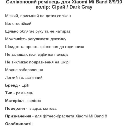
Силіконовий ремінець для Xiaomi Mi Band 8/9/10
колір: Сірий / Dark Gray
М'який, приємний на дотик силікон
Вологостійкий
Щільно облягає руку та не натирає
Можливість регулювати довжину
Швидке та просте кріплення до годинника
Не залишаються відбитки пальців
Не викликає подразнення на шкірі
Модне забарвлення
Легкий і еластичний
Бренд
- Epik
Тип
- ремінець
Матеріал
- силікон
Поверхня
- гладка, матова
Призначення
- для фітнес-браслета Xiaomi Mi Band 8
Особливості: