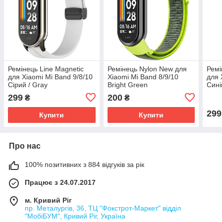
Ремінець Line Magnetic
Ремінець Nylon New для
Ремі
для Xiaomi Mi Band 9/8/10
Xiaomi Mi Band 8/9/10
для 
Сірий / Gray
Bright Green
Сині
299
200
₴
₴
299
Купити
Купити
Про нас
100% позитивних з 884 відгуків за рік
Працює з 24.07.2017
м. Кривий Ріг
пр. Металургів, 36, ТЦ "Фокстрот-Маркет" відділ
"МобіБУМ", Кривий Ріг, Україна