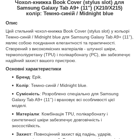
Чохол-книжка Book Cover (stylus slot) для
Samsung Galaxy Tab A9+ (11'') (X210/X215)
колір: Темно-синій / Midnight blue
Опис
Цей стильний чохол-книжка Book Cover (stylus slot) у кольорі
Темно-синій / Midnight blue для Samsung Galaxy Tab A9+ (11''),
являє собою поєднання елегантності та практичності.
Створений з високоякісних матеріалів - штучної шкіри,
термополіуретану (TPU) і полікарбонату (PC), він забезпечує
надійний захист вашого пристрою.
Основні характеристики
Бренд
: Epik.
Колір
: Темно-синій / Midnight blue.
Сумісність
: Розроблено спеціально для Samsung
Galaxy Tab A9+ (11'') і враховує всі особливості цієї
моделі.
Матеріали
: Комбінація TPU, полікарбонату і
синтетичної шкіри забезпечує довговічність і
зносостійкість.
Захист
: Повноцінний захист від падінь, ударів,