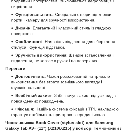
подряпин і потертостей. Виключається деформація і
вицвітання.
Функціональність
: Спеціальні отвори під кнопки,
порти і камеру для зручності використання.
Дизайн
: Елегантний і класичний стиль із гладкою
поверхнею.
Особливості
: Наявність відділення для зберігання
стилуса і функція підставки.
Зручність використання
: Швидке встановлення і
видалення, не ковзає в руках і на поверхнях.
Переваги
Довговічність
: Чохол розрахований на тривале
використання без втрати зовнішнього вигляду і
функціональності.
Всебічний захист
: Забезпечує захист від усіх видів
повсякденних пошкоджень.
Фіксація
: Надійна система фіксації з TPU накладкою
гарантує стабільність пристрою всередині чохла.
Чохол-книжка Book Cover (stylus slot) для Samsung
Galaxy Tab A9+ (11'') (X210/X215) у кольорі Темно-синій /