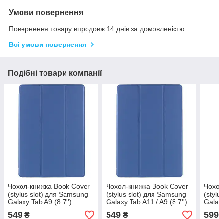
Умови повернення
Повернення товару впродовж 14 днів за домовленістю
Всі умови повернення
Подібні товари компанії
Чохол-книжка Book Cover
Чохол-книжка Book Cover
Чохо
(stylus slot) для Samsung
(stylus slot) для Samsung
(sty
Galaxy Tab A9 (8.7'')
Galaxy Tab A11 / A9 (8.7'')
Gala
(X110/X115) Темно-синій /
(X110/X115) Темно-синій /
(X21
549
549
599
₴
₴
Midnight blue
Midnight blue
Pine