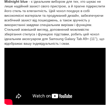
Midnight blue
- є ідеальним вибором для тих, хто шукає не
лише надійний захист свого пристрою, а й прагне підкреслити
його стиль та елегантність. Цей чохол поєднує в собі
високоякісні матеріали та продуманий дизайн, забезпечуючи
всебічний захист від пошкоджень, а також зручність у
використанні завдяки спеціальним вирізам і функціям.
Стильний зовнішній вигляд, доповнений можливістю
зберігання стилуса і функцією підставки, робить цей чохол
ідеальним аксесуаром для Samsung Galaxy Tab A9+ (11''), що
відображає вашу індивідуальність і смак.