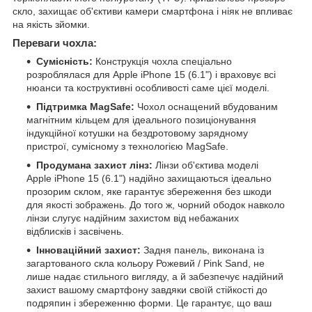
скло, захищає об'єктиви камери смартфона і ніяк не впливає
на якість зйомки.
Переваги чохла:
Сумісність:
Конструкція чохла спеціально
розроблялася для Apple iPhone 15 (6.1") і враховує всі
нюанси та коструктивні особливості саме цієї моделі.
Підтримка MagSafe:
Чохол оснащений вбудованим
магнітним кільцем для ідеального позиціонування
індукційної котушки на бездротовому зарядному
пристрої, сумісному з технологією MagSafe.
Продумана захист лінз:
Лінзи об'єктива моделі
Apple iPhone 15 (6.1") надійно захищаються ідеально
прозорим склом, яке гарантує збереження без шкоди
для якості зображень. До того ж, чорний ободок навколо
лінзи слугує надійним захистом від небажаних
відблисків і засвічень.
Інноваційний захист:
Задня панель, виконана із
загартованого скла кольору Рожевий / Pink Sand, не
лише надає стильного вигляду, а й забезпечує надійний
захист вашому смартфону завдяки своїй стійкості до
подряпин і збереженню форми. Це гарантує, що ваш