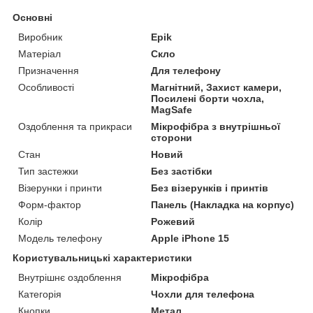
Основні
Виробник
Epik
Матеріал
Скло
Призначення
Для телефону
Особливості
Магнітний, Захист камери,
Посилені борти чохла,
MagSafe
Оздоблення та прикраси
Мікрофібра з внутрішньої
сторони
Стан
Новий
Тип застежки
Без застібки
Візерунки і принти
Без візерунків і принтів
Форм-фактор
Панель (Накладка на корпус)
Колір
Рожевий
Модель телефону
Apple iPhone 15
Користувальницькі характеристики
Внутрішнє оздоблення
Мікрофібра
Категорія
Чохли для телефона
Кнопки
Метал