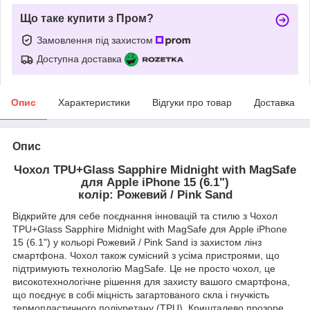
Що таке купити з Пром?
Замовлення під захистом
Доступна доставка
Опис
Характеристики
Відгуки про товар
Доставка
Опис
Чохол TPU+Glass Sapphire Midnight with MagSafe
для Apple iPhone 15 (6.1")
колір: Рожевий / Pink Sand
Відкрийте для себе поєднання інновацій та стилю з Чохол
TPU+Glass Sapphire Midnight with MagSafe для Apple iPhone
15 (6.1") у кольорі Рожевий / Pink Sand із захистом лінз
смартфона. Чохол також сумісний з усіма пристроями, що
підтримують технологію MagSafe. Це не просто чохол, це
високотехнологічне рішення для захисту вашого смартфона,
що поєднує в собі міцність загартованого скла і гнучкість
термопластичного поліуретану (TPU). Кришталево прозоре