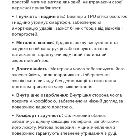
пристрій матиме вигляд як новий, не втрачаючи своєї
первісної привабливості.
Гнучкість і надійність:
Бампер з TPU м'яко охоплює
і надійно утримує смартфон, забезпечуючи
амортизацію ударів і захист бічних торців від відколів і
потертостей.
Металеві кнопки:
Додають чохлу вишуканості та
завдяки своїй конструкції забезпечують плавне
натискання, гарантуючи відмінний тактильний
зворотний зв'язок.
Довговічність:
Матеріали чохла забезпечують його
зносостійкість, пилонепроникність і збереження
зовнішнього вигляду без деформації та вицвітання
протягом тривалого часу використання.
Внутрішнє оздоблення:
Внутрішня сторона чохла
покрита мікрофіброю, забезпечуючи ніжний догляд за
поверхнею вашого пристрою.
Комфорт і зручність:
Силіконовий ободок
забезпечує щільну фіксацію телефона, запобігаючи
його люфту. Матова поверхня і міцне зчеплення з
поверхнею гарантують впевнене утримання в руці.