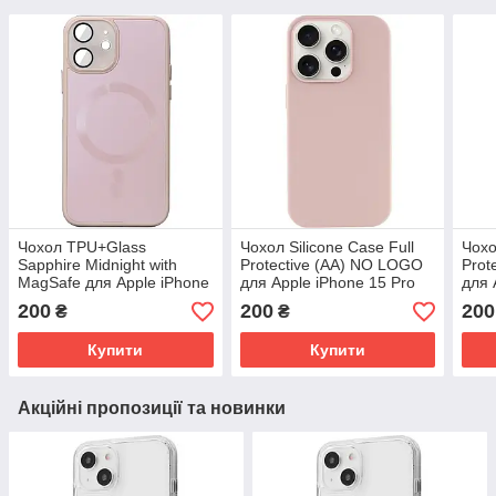
Чохол TPU+Glass
Чохол Silicone Case Full
Чохо
Sapphire Midnight with
Protective (AA) NO LOGO
Prot
MagSafe для Apple iPhone
для Apple iPhone 15 Pro
для 
12 (6.1") | Full Camera
(6.1") Рожевий / Pink Sand
Роже
200
200
200
₴
₴
Рожевий / Pink Sand
Купити
Купити
Акційні пропозиції та новинки