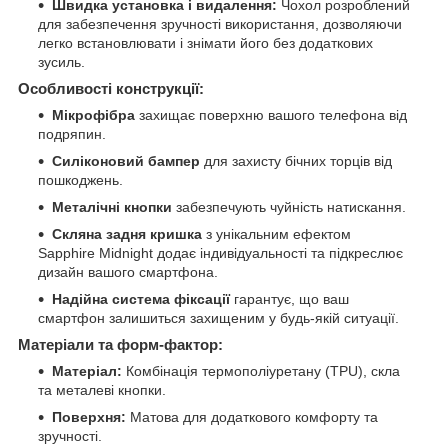
Швидка установка і видалення:
Чохол розроблений
для забезпечення зручності використання, дозволяючи
легко встановлювати і знімати його без додаткових
зусиль.
Особливості конструкції:
Мікрофібра
захищає поверхню вашого телефона від
подряпин.
Силіконовий бампер
для захисту бічних торців від
пошкоджень.
Металічні кнопки
забезпечують чуйність натискання.
Скляна задня кришка
з унікальним ефектом
Sapphire Midnight додає індивідуальності та підкреслює
дизайн вашого смартфона.
Надійна система фіксації
гарантує, що ваш
смартфон залишиться захищеним у будь-якій ситуації.
Матеріали та форм-фактор:
Матеріал:
Комбінація термополіуретану (TPU), скла
та металеві кнопки.
Поверхня:
Матова для додаткового комфорту та
зручності.