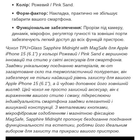
Колір:
Рожевий / Pink Sand.
Форм-фактор:
Накладка, практично не збільшує
габарити вашого смартфона.
Функціональне забезпечення:
Прорізи під камеру,
динамік, мікрофон, регулятор гучності та зовнішні порти
забезпечують легкий доступ до всіх функцій пристрою.
Чохол TPU+Glass Sapphire Midnight with MagSafe для Apple
iPhone 15 (6.1") у кольорі Рожевий / Pink Sand є вершиною
інновацій та стилю у світі аксесуарів для смартфонів.
Завдяки унікальному поєднанню матеріалів, як-от
загартоване скло та термопластичний поліуретан, він
забезпечує не тільки найвищий рівень захисту для вашого
Apple iPhone 15 (6.1"), а й чудово доповнює його зовнішній
вигляд. Цей чохол не просто захисний аксесуар, він є
вираженням вашого стилю і смаку, підкреслюючи
індивідуальність смартфона завдяки елегантній і
вишуканій конструкції. З металевими кнопками,
мікрофібровим оздобленням і магнітною фіксацією
MagSafe, Sapphire Midnight пропонує бездоганне поєднання
функціональності та естетики, роблячи його ідеальним
вибором для захисту та прикраси вашого пристрою.