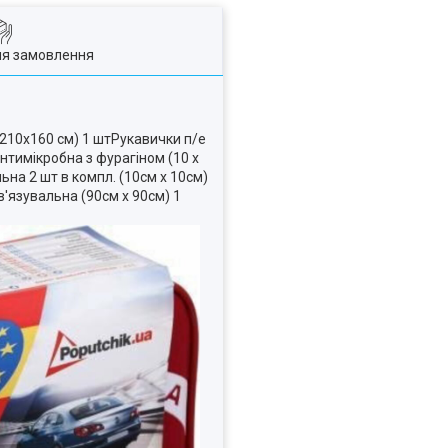
ля замовлення
(210х160 см) 1 штРукавички п/е
нтимікробна з фурагіном (10 х
ьна 2 шт в компл. (10см х 10см)
'язувальна (90см х 90см) 1