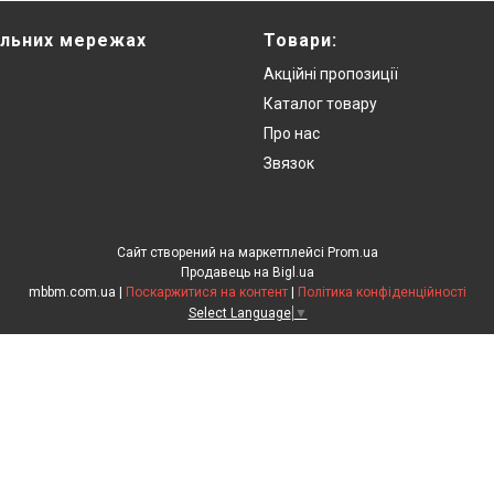
альних мережах
Товари:
Акційні пропозиції
Каталог товару
Про нас
Звязок
Сайт створений на маркетплейсі
Prom.ua
Продавець на Bigl.ua
mbbm.com.ua |
Поскаржитися на контент
|
Політика конфіденційності
Select Language
▼