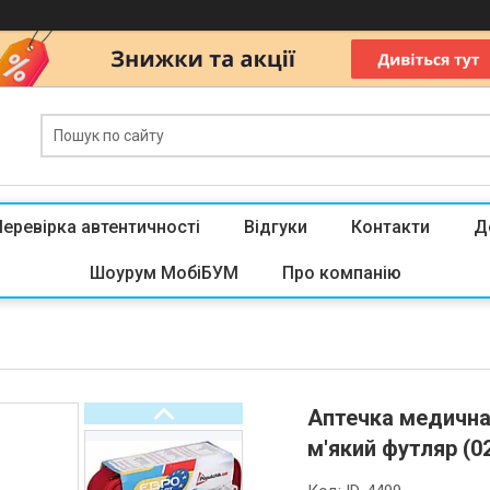
Перевірка автентичності
Відгуки
Контакти
Д
Шоурум МобіБУМ
Про компанію
Аптечка медична
м'який футляр (0