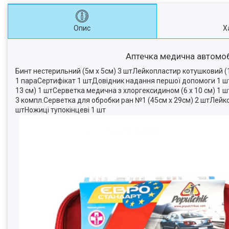
Опис
Х
Аптечка медична автомобі
Бинт нестерильний (5м х 5см) 3 штЛейкопластир котушковий (
1 параСертифікат 1 штДовідник надання першої допомоги 1 шт
13 см) 1 штСерветка медична з хлоргексидином (6 х 10 см) 1 ш
3 компл.Серветка для обробки ран №1 (45см х 29см) 2 штЛейко
штНожиці тупокінцеві 1 шт