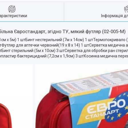
арактеристики
Інформація д
льна Євростандарт, згідно ТУ, мякий футляр (02-005-M)
1см х 5м) 1 штБинт нестерильний (7м х 14см) 1 штТермопокривало 
Футляр для аптечки червоний(19 х 8 х 14) 1 штСерветка медична а
тБинт стерильний (5м х 10см) 3 штСерветка для обробки ран стерил
пластир бактерицидний (7,2см х 1,9см) 3 штКосинка медична перев