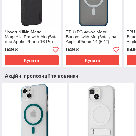
Чохол Nillkin Matte
TPU+PC чохол Metal
TPU+
Magnetic Pro with MagSafe
Buttons with MagSafe для
Butt
для Apple iPhone 16 Pro
Apple iPhone 14 (6.1")
Appl
Max (6.9") | Чорний / Black
Синій
Чор
649
649
649
₴
₴
Купити
Купити
Акційні пропозиції та новинки