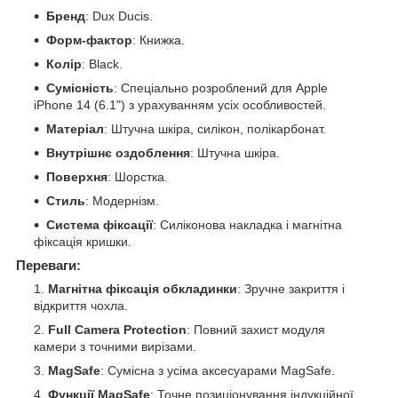
Бренд
: Dux Ducis.
Форм-фактор
: Книжка.
Колір
: Black.
Сумісність
: Спеціально розроблений для Apple
iPhone 14 (6.1") з урахуванням усіх особливостей.
Матеріал
: Штучна шкіра, силікон, полікарбонат.
Внутрішнє оздоблення
: Штучна шкіра.
Поверхня
: Шорстка.
Стиль
: Модернізм.
Система фіксації
: Силіконова накладка і магнітна
фіксація кришки.
Переваги:
Магнітна фіксація обкладинки
: Зручне закриття і
відкриття чохла.
Full Camera Protection
: Повний захист модуля
камери з точними вирізами.
MagSafe
: Сумісна з усіма аксесуарами MagSafe.
Функції MagSafe
: Точне позиціонування індукційної