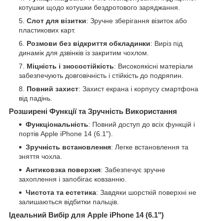
котушки щодо котушки бездротового заряджання.
Слот для візитки
: Зручне зберігання візиток або
пластикових карт.
Розмови без відкриття обкладинки
: Виріз під
динамік для дзвінків із закритим чохлом.
Міцність і зносостійкість
: Високоякісні матеріали
забезпечують довговічність і стійкість до подряпин.
Повний захист
: Захист екрана і корпусу смартфона
від падінь.
Розширені Функції та Зручність Використання
Функціональність
: Повний доступ до всіх функцій і
портів Apple iPhone 14 (6.1").
Зручність встановлення
: Легке встановлення та
зняття чохла.
Антиковзка поверхня
: Забезпечує зручне
захоплення і запобігає ковзанню.
Чистота та естетика
: Завдяки шорсткій поверхні не
залишаються відбитки пальців.
Ідеальний Вибір для Apple iPhone 14 (6.1")