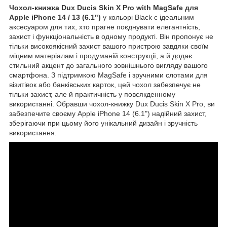
Чохол-книжка Dux Ducis Skin X Pro with MagSafe для
Apple iPhone 14 / 13 (6.1")
у кольорі Black є ідеальним
аксесуаром для тих, хто прагне поєднувати елегантність,
захист і функціональність в одному продукті. Він пропонує не
тільки високоякісний захист вашого пристрою завдяки своїм
міцним матеріалам і продуманій конструкції, а й додає
стильний акцент до загального зовнішнього вигляду вашого
смартфона. З підтримкою MagSafe і зручними слотами для
візитівок або банківських карток, цей чохол забезпечує не
тільки захист, але й практичність у повсякденному
використанні. Обравши чохол-книжку Dux Ducis Skin X Pro, ви
забезпечите своєму Apple iPhone 14 (6.1") надійний захист,
зберігаючи при цьому його унікальний дизайн і зручність
використання.