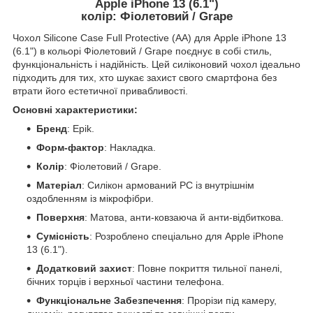
Apple iPhone 13 (6.1")
колір: Фіолетовий / Grape
Чохол Silicone Case Full Protective (AA) для Apple iPhone 13
(6.1") в кольорі Фіолетовий / Grape поєднує в собі стиль,
функціональність і надійність. Цей силіконовий чохол ідеально
підходить для тих, хто шукає захист свого смартфона без
втрати його естетичної привабливості.
Основні характеристики:
Бренд
: Epik.
Форм-фактор
: Накладка.
Колір
: Фіолетовий / Grape.
Матеріал
: Силікон армований PC із внутрішнім
оздобленням із мікрофібри.
Поверхня
: Матова, анти-ковзаюча й анти-відбиткова.
Сумісність
: Розроблено спеціально для Apple iPhone
13 (6.1").
Додатковий захист
: Повне покриття тильної панелі,
бічних торців і верхньої частини телефона.
Функціональне Забезпечення
: Прорізи під камеру,