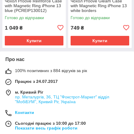
Чохол Proove Reinforce Case
Чохол Proove Gleam Case
with Magnetic Ring iPhone 13
with Magnetic Ring iPhone 13
blue (PCREIP130012)
white borders
(PCGCIP130070) білі краї
Готово до відправки
Готово до відправки
1 049
749
₴
₴
Купити
Купити
Про нас
100% позитивних з 884 відгуків за рік
Працює з 24.07.2017
м. Кривий Ріг
пр. Металургів, 36, ТЦ "Фокстрот-Маркет" відділ
"МобіБУМ", Кривий Ріг, Україна
Контакти
Сьогодні працює з 10:00 до 17:00
Показати весь графік роботи