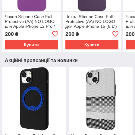
Чохол Silicone Case Full
Чохол Silicone Case Full
Чохо
Protective (AA) NO LOGO
Protective (AA) NO LOGO
Prot
для Apple iPhone 12 Pro /
для Apple iPhone 15 (6.1")
для 
12 (6.1") Фіолетовий /
Фіолетовий / Amethyst
(6.3
200
200
200
₴
₴
Grape
Купити
Купити
Акційні пропозиції та новинки