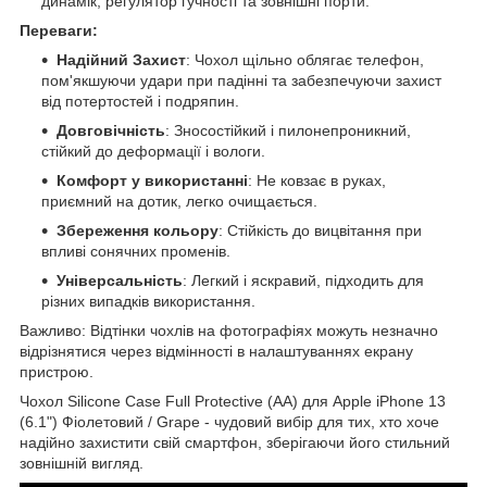
динамік, регулятор гучності та зовнішні порти.
Переваги:
Надійний Захист
: Чохол щільно облягає телефон,
пом'якшуючи удари при падінні та забезпечуючи захист
від потертостей і подряпин.
Довговічність
: Зносостійкий і пилонепроникний,
стійкий до деформації і вологи.
Комфорт у використанні
: Не ковзає в руках,
приємний на дотик, легко очищається.
Збереження кольору
: Стійкість до вицвітання при
впливі сонячних променів.
Універсальність
: Легкий і яскравий, підходить для
різних випадків використання.
Важливо: Відтінки чохлів на фотографіях можуть незначно
відрізнятися через відмінності в налаштуваннях екрану
пристрою.
Чохол Silicone Case Full Protective (AA) для Apple iPhone 13
(6.1") Фіолетовий / Grape - чудовий вибір для тих, хто хоче
надійно захистити свій смартфон, зберігаючи його стильний
зовнішній вигляд.